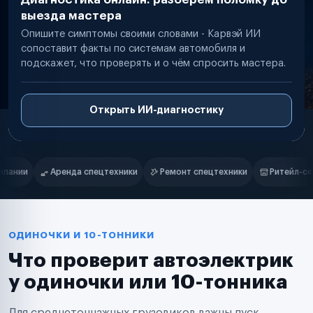
выезда мастера
Опишите симптомы своими словами - Карвэй ИИ
сопоставит факты по системам автомобиля и
подскажет, что проверять и о чём спросить мастера.
Открыть ИИ-диагностику
Нам доверяют
Частные автолюбители
и
Ремонт спецтехники
Ритейл-сети
Управляющие компании
Маркетплейсы
Службы доставки
Логистические компании
Транспортные компании
Таксопарки
ОДИНОЧКИ И 10-ТОННИКИ
Автопарки
Что проверит автоэлектрик
Автодилеры
Сервисные центры
у одиночки или 10-тонника
Поставщики запчастей
Строительные компании