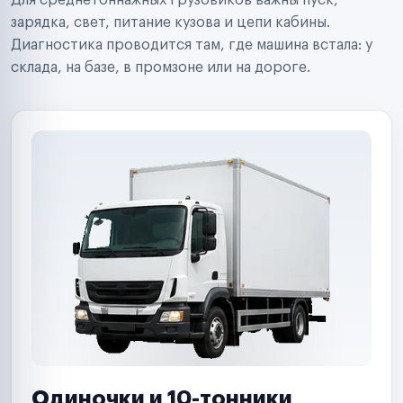
Для среднетоннажных грузовиков важны пуск,
Аренда спецтехники
Ремонт спецтехники
зарядка, свет, питание кузова и цепи кабины.
Ритейл-сети
Диагностика проводится там, где машина встала: у
Управляющие компании
склада, на базе, в промзоне или на дороге.
Страховые компании
B2B-дистрибьюторы
Одиночки и 10-тонники