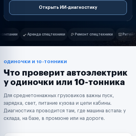
Открыть ИИ-диагностику
Нам доверяют
Частные автолюбители
и
Ремонт спецтехники
Ритейл-сети
Управляющие компании
Маркетплейсы
Службы доставки
Логистические компании
Транспортные компании
Таксопарки
ОДИНОЧКИ И 10-ТОННИКИ
Автопарки
Что проверит автоэлектрик
Автодилеры
Сервисные центры
у одиночки или 10-тонника
Поставщики запчастей
Строительные компании
Для среднетоннажных грузовиков важны пуск,
Аренда спецтехники
Ремонт спецтехники
зарядка, свет, питание кузова и цепи кабины.
Ритейл-сети
Диагностика проводится там, где машина встала: у
Управляющие компании
склада, на базе, в промзоне или на дороге.
Страховые компании
B2B-дистрибьюторы