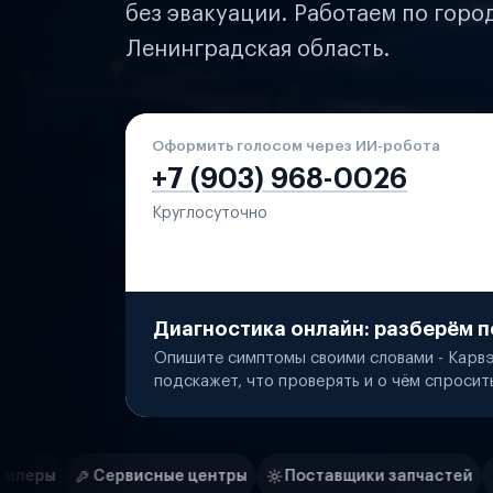
без эвакуации. Работаем по горо
Ленинградская область.
Оформить голосом через ИИ-робота
+7 (903) 968-0026
Круглосуточно
Диагностика онлайн: разберём п
Опишите симптомы своими словами - Карвэ
подскажет, что проверять и о чём спросит
Нам доверяют
Частные автолюбители
ые центры
Поставщики запчастей
Строительные ко
Маркетплейсы