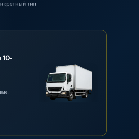
онкретный тип
 10-
вые,