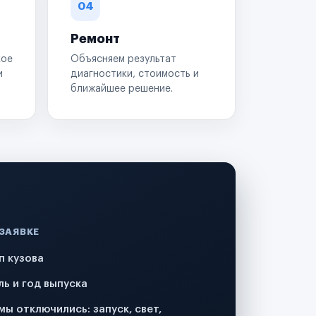
04
Ремонт
кое
Объясняем результат
и
диагностики, стоимость и
ближайшее решение.
 ЗАЯВКЕ
п кузова
ль и год выпуска
мы отключились: запуск, свет,