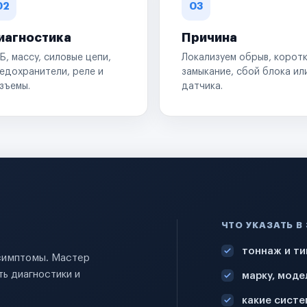
02
03
иагностика
Причина
Б, массу, силовые цепи,
Локализуем обрыв, корот
едохранители, реле и
замыкание, сбой блока ил
зъемы.
датчика.
ЧТО УКАЗАТЬ В
тоннаж и ти
 симптомы. Мастер
ь диагностики и
марку, моде
какие систе