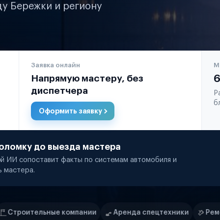
ду Бережки и региону
Заявка онлайн
М
Напрямую мастеру, без
6
диспетчера
Р
б
Оформить заявку
оломку до выезда мастера
й ИИ сопоставит факты по системам автомобиля и
ь мастера.
мпании
Аренда спецтехники
Ремонт спецтехники