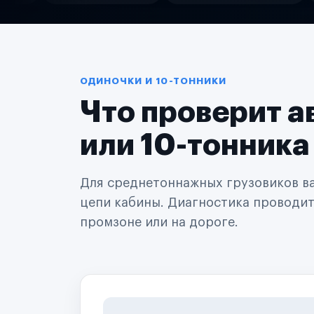
Службы доставки
Логистические компании
Транспортные компании
Таксопарки
Автопарки
Автодилеры
ОДИНОЧКИ И 10-ТОННИКИ
Сервисные центры
Что проверит а
Поставщики запчастей
Строительные компании
Аренда спецтехники
или 10-тонника
Ремонт спецтехники
Ритейл-сети
Управляющие компании
Для среднетоннажных грузовиков важ
Страховые компании
цепи кабины. Диагностика проводится
B2B-дистрибьюторы
промзоне или на дороге.