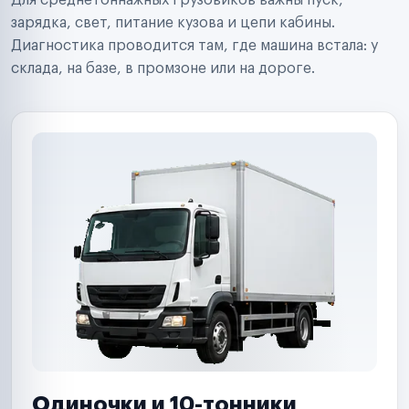
Для среднетоннажных грузовиков важны пуск,
Аренда спецтехники
Ремонт спецтехники
зарядка, свет, питание кузова и цепи кабины.
Ритейл-сети
Диагностика проводится там, где машина встала: у
Управляющие компании
склада, на базе, в промзоне или на дороге.
Страховые компании
B2B-дистрибьюторы
Одиночки и 10-тонники