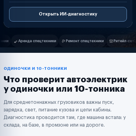
Открыть ИИ-диагностику
Нам доверяют
Частные автолюбители
Ремонт спецтехники
Ритейл-сети
Управляющие компании
Маркетплейсы
Службы доставки
Логистические компании
Транспортные компании
Таксопарки
ОДИНОЧКИ И 10-ТОННИКИ
Автопарки
Что проверит автоэлектрик
Автодилеры
Сервисные центры
у одиночки или 10-тонника
Поставщики запчастей
Строительные компании
Для среднетоннажных грузовиков важны пуск,
Аренда спецтехники
Ремонт спецтехники
зарядка, свет, питание кузова и цепи кабины.
Ритейл-сети
Диагностика проводится там, где машина встала: у
Управляющие компании
склада, на базе, в промзоне или на дороге.
Страховые компании
B2B-дистрибьюторы