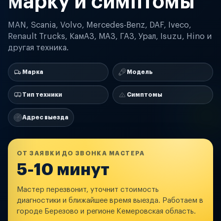
марку и симптомы
MAN, Scania, Volvo, Mercedes-Benz, DAF, Iveco,
Renault Trucks, КамАЗ, МАЗ, ГАЗ, Урал, Isuzu, Hino и
другая техника.
Марка
Модель
Тип техники
Симптомы
Адрес выезда
ОТ ЗАЯВКИ ДО ЗВОНКА МАСТЕРА
5-10 минут
Мастер перезвонит, уточнит стоимость
диагностики и ближайшее время выезда. Работаем в
городе Березово и регионе Кемеровская область.