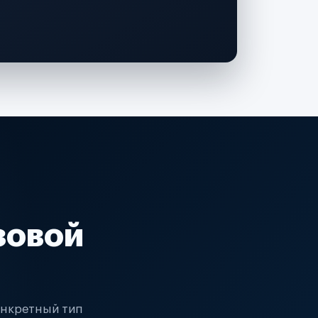
зовой
онкретный тип