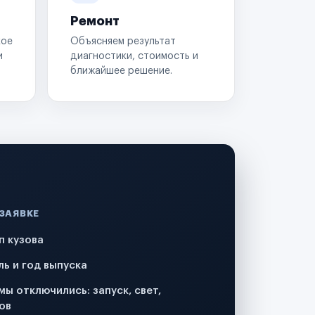
Ремонт
кое
Объясняем результат
и
диагностики, стоимость и
ближайшее решение.
 ЗАЯВКЕ
п кузова
ль и год выпуска
мы отключились: запуск, свет,
ов