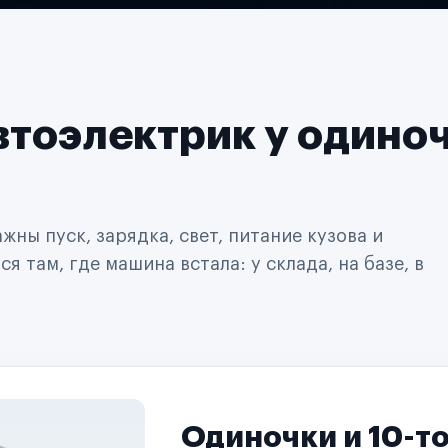
втоэлектрик у одино
ны пуск, зарядка, свет, питание кузова и
 там, где машина встала: у склада, на базе, в
Одиночки и 10-т