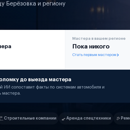
ду Берёзовка и региону
Мастера в вашем регионе
чера
Пока никого
Стать первым мастером
оломку до выезда мастера
й ИИ сопоставит факты по системам автомобиля и
ь мастера.
пании
Аренда спецтехники
Ремонт спецтехники