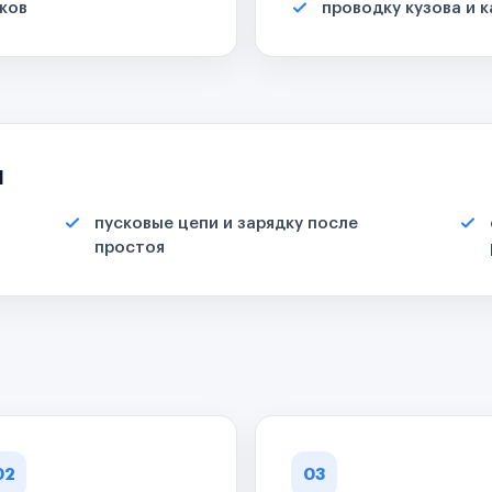
ков
проводку кузова и 
я
пусковые цепи и зарядку после
простоя
02
03