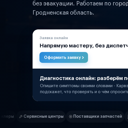
без эвакуации. Работаем по горо
Гродненская область.
Заявка онлайн
Напрямую мастеру, без диспет
Оформить заявку
Диагностика онлайн: разберём п
Опишите симптомы своими словами - Карвэ
подскажет, что проверять и о чём спросит
Нам доверяют
Частные автолюбители
ые центры
Поставщики запчастей
Строительные ком
Маркетплейсы
Службы доставки