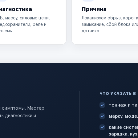
иагностика
Причина
Б, массу, силовые цепи,
Локализуем обрыв, корот
едохранители, реле и
замыкание, сбой блока ил
зъемы.
датчика.
ЧТО УКАЗАТЬ В
тоннаж и ти
 и симптомы. Мастер
ь диагностики и
марку, моде
какие систе
зарядка, куз