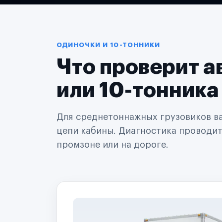
Логистические компании
Транспортные компании
Таксопарки
Автопарки
Автодилеры
ОДИНОЧКИ И 10-ТОННИКИ
Сервисные центры
Что проверит а
Поставщики запчастей
Строительные компании
Аренда спецтехники
или 10-тонника
Ремонт спецтехники
Ритейл-сети
Управляющие компании
Для среднетоннажных грузовиков важ
Страховые компании
цепи кабины. Диагностика проводится
B2B-дистрибьюторы
промзоне или на дороге.