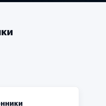
чки
онники