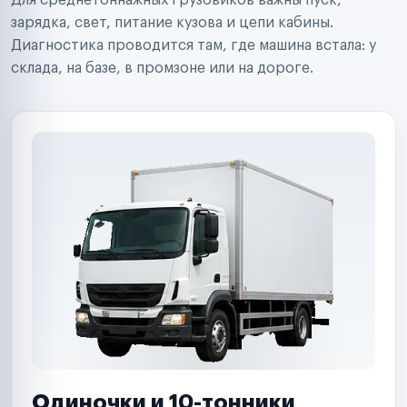
Для среднетоннажных грузовиков важны пуск,
Аренда спецтехники
Ремонт спецтехники
зарядка, свет, питание кузова и цепи кабины.
Ритейл-сети
Диагностика проводится там, где машина встала: у
Управляющие компании
склада, на базе, в промзоне или на дороге.
Страховые компании
B2B-дистрибьюторы
Одиночки и 10-тонники