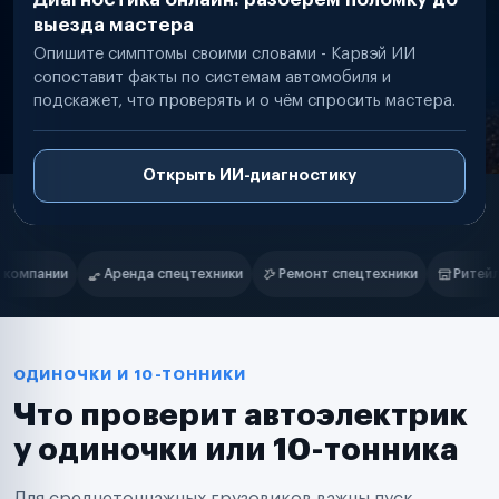
выезда мастера
Опишите симптомы своими словами - Карвэй ИИ
сопоставит факты по системам автомобиля и
подскажет, что проверять и о чём спросить мастера.
Открыть ИИ-диагностику
Нам доверяют
Частные автолюбители
ки
Ремонт спецтехники
Ритейл-сети
Управляющие компани
Маркетплейсы
Службы доставки
Логистические компании
Транспортные компании
Таксопарки
ОДИНОЧКИ И 10-ТОННИКИ
Автопарки
Что проверит автоэлектрик
Автодилеры
Сервисные центры
у одиночки или 10-тонника
Поставщики запчастей
Строительные компании