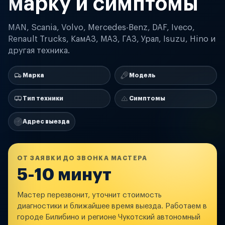
марку и симптомы
MAN, Scania, Volvo, Mercedes-Benz, DAF, Iveco,
Renault Trucks, КамАЗ, МАЗ, ГАЗ, Урал, Isuzu, Hino и
другая техника.
Марка
Модель
Тип техники
Симптомы
Адрес выезда
ОТ ЗАЯВКИ ДО ЗВОНКА МАСТЕРА
5-10 минут
Мастер перезвонит, уточнит стоимость
диагностики и ближайшее время выезда. Работаем в
городе Билибино и регионе Чукотский автономный