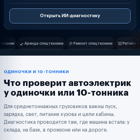
Открыть ИИ-диагностику
Нам доверяют
Частные автолюбители
ки
Ремонт спецтехники
Ритейл-сети
Управляющие компани
Маркетплейсы
Службы доставки
Логистические компании
Транспортные компании
Таксопарки
ОДИНОЧКИ И 10-ТОННИКИ
Автопарки
Что проверит автоэлектрик
Автодилеры
Сервисные центры
у одиночки или 10-тонника
Поставщики запчастей
Строительные компании
Для среднетоннажных грузовиков важны пуск,
Аренда спецтехники
Ремонт спецтехники
зарядка, свет, питание кузова и цепи кабины.
Ритейл-сети
Диагностика проводится там, где машина встала: у
Управляющие компании
склада, на базе, в промзоне или на дороге.
Страховые компании
B2B-дистрибьюторы