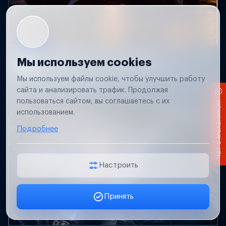
Не работает свет прицепа
Мы используем cookies
Проверим проводку и разъемы, восстановим
Мы используем файлы cookie, чтобы улучшить работу
освещение прицепа.
сайта и анализировать трафик. Продолжая
пользоваться сайтом, вы соглашаетесь с их
Чат с механиком
использованием.
Подробнее
Настроить
Принять
Заявка онлайн