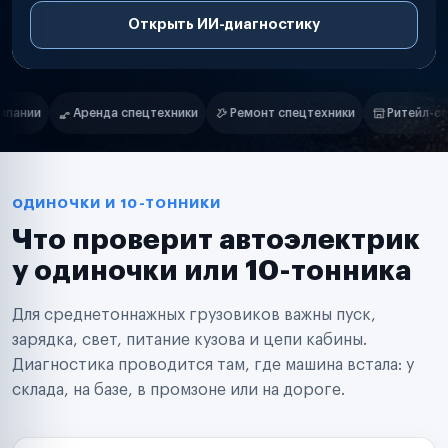
Открыть ИИ-диагностику
Нам доверяют
Частные автолюбители
ки
Ремонт спецтехники
Ритейл-сети
Управляющие компани
Маркетплейсы
Службы доставки
Логистические компании
Транспортные компании
Таксопарки
ОДИНОЧКИ И 10-ТОННИКИ
Автопарки
Что проверит автоэлектрик
Автодилеры
Сервисные центры
у одиночки или 10-тонника
Поставщики запчастей
Строительные компании
Для среднетоннажных грузовиков важны пуск,
Аренда спецтехники
Ремонт спецтехники
зарядка, свет, питание кузова и цепи кабины.
Ритейл-сети
Диагностика проводится там, где машина встала: у
Управляющие компании
склада, на базе, в промзоне или на дороге.
Страховые компании
B2B-дистрибьюторы