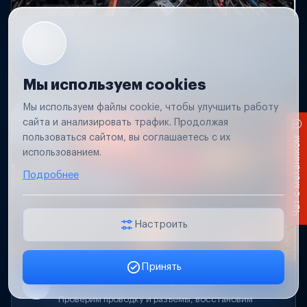
Короткое замыкание
Обнаружим место замыкания, восстановим
проводку и защиту цепей.
Мы используем cookies
Мы используем файлы cookie, чтобы улучшить работу
сайта и анализировать трафик. Продолжая
пользоваться сайтом, вы соглашаетесь с их
Чат с механиком
использованием.
Подробнее
Настроить
Принять
Заявка онлайн
Не работает свет прицепа
Проверим проводку и разъемы, восстановим