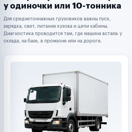
Сервисные центры
у одиночки или 10-тонника
Поставщики запчастей
Строительные компании
Для среднетоннажных грузовиков важны пуск,
Аренда спецтехники
Ремонт спецтехники
зарядка, свет, питание кузова и цепи кабины.
Ритейл-сети
Диагностика проводится там, где машина встала: у
Управляющие компании
склада, на базе, в промзоне или на дороге.
Страховые компании
B2B-дистрибьюторы