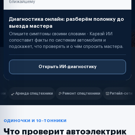
ближайшему
Диагностика онлайн: разберём поломку до
выезда мастера
Опишите симптомы своими словами - Карвэй ИИ
сопоставит факты по системам автомобиля и
подскажет, что проверять и о чём спросить мастера.
Открыть ИИ-диагностику
Нам доверяют
Частные автолюбители
Ремонт спецтехники
Ритейл-сети
Управляющие компании
Маркетплейсы
Службы доставки
Логистические компании
Транспортные компании
Таксопарки
ОДИНОЧКИ И 10-ТОННИКИ
Автопарки
Что проверит автоэлектрик
Автодилеры