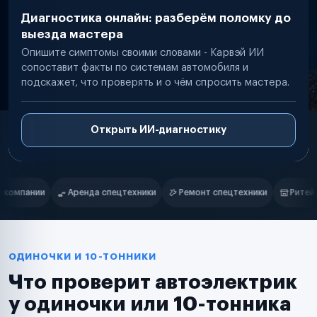
Диагностика онлайн: разберём поломку до
выезда мастера
Опишите симптомы своими словами - Карвэй ИИ
сопоставит факты по системам автомобиля и
подскажет, что проверять и о чём спросить мастера.
Открыть ИИ-диагностику
Нам доверяют
Частные автолюбители
ки
Ремонт спецтехники
Ритейл-сети
Управляющие компани
Маркетплейсы
Службы доставки
Логистические компании
Транспортные компании
Таксопарки
ОДИНОЧКИ И 10-ТОННИКИ
Автопарки
Что проверит автоэлектрик
Автодилеры
Сервисные центры
у одиночки или 10-тонника
Поставщики запчастей