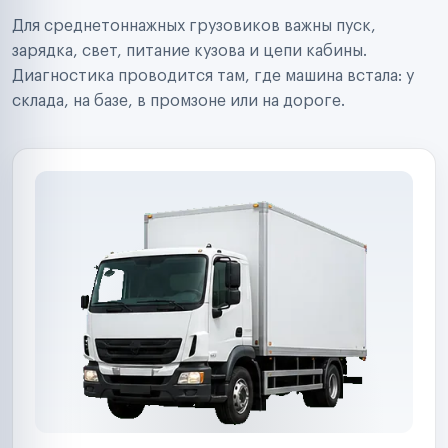
Строительные компании
Для среднетоннажных грузовиков важны пуск,
Аренда спецтехники
Ремонт спецтехники
зарядка, свет, питание кузова и цепи кабины.
Ритейл-сети
Диагностика проводится там, где машина встала: у
Управляющие компании
склада, на базе, в промзоне или на дороге.
Страховые компании
B2B-дистрибьюторы