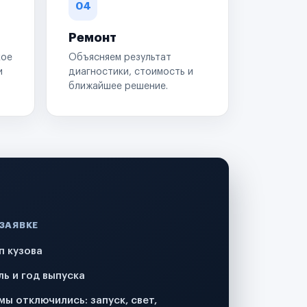
04
Ремонт
кое
Объясняем результат
и
диагностики, стоимость и
ближайшее решение.
 ЗАЯВКЕ
п кузова
ль и год выпуска
мы отключились: запуск, свет,