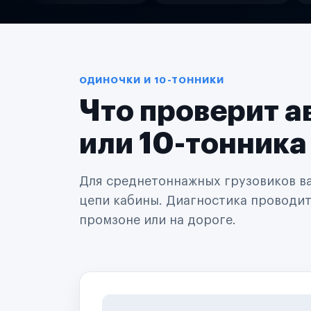
Службы доставки
Логистические компании
Транспортные компании
Таксопарки
Автопарки
Автодилеры
ОДИНОЧКИ И 10-ТОННИКИ
Сервисные центры
Что проверит а
Поставщики запчастей
Строительные компании
Аренда спецтехники
или 10-тонника
Ремонт спецтехники
Ритейл-сети
Управляющие компании
Для среднетоннажных грузовиков важ
Страховые компании
цепи кабины. Диагностика проводится
B2B-дистрибьюторы
промзоне или на дороге.