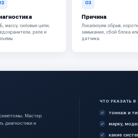
02
03
иагностика
Причина
Б, массу, силовые цепи,
Локализуем обрыв, корот
едохранители, реле и
замыкание, сбой блока ил
зъемы.
датчика.
ЧТО УКАЗАТЬ В
тоннаж и ти
и симптомы. Мастер
ь диагностики и
марку, моде
какие систе