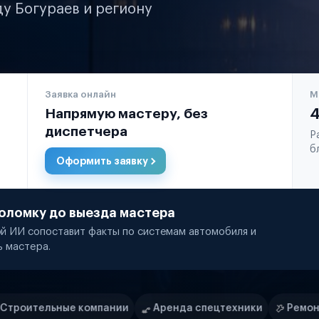
ду Богураев и региону
Заявка онлайн
М
Напрямую мастеру, без
4
диспетчера
Р
б
Оформить заявку
оломку до выезда мастера
й ИИ сопоставит факты по системам автомобиля и
ь мастера.
пании
Аренда спецтехники
Ремонт спецтехники