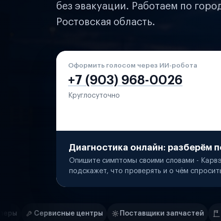
без эвакуации. Работаем по горо
Ростовская область.
Оформить голосом через ИИ-робота
+7 (903) 968-0026
Круглосуточно
Диагностика онлайн: разберём п
Опишите симптомы своими словами - Карвэ
подскажет, что проверять и о чём спросит
Нам доверяют
Частные автолюбители
е центры
Поставщики запчастей
Строительные ком
Маркетплейсы