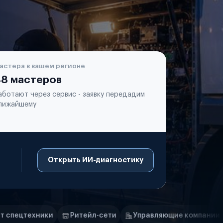
астера в вашем регионе
8 мастеров
аботают через сервис - заявку передадим
лижайшему
Открыть ИИ-диагностику
Ритейл-сети
Управляющие компании
Страховые ком