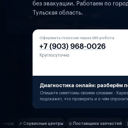
без эвакуации. Работаем по горо
Тульская область.
Оформить голосом через ИИ-робота
+7 (903) 968-0026
Круглосуточно
Диагностика онлайн: разберём п
Опишите симптомы своими словами - Карвэ
подскажет, что проверять и о чём спросит
Нам доверяют
Частные автолюбители
ые центры
Поставщики запчастей
Строительные ко
Маркетплейсы