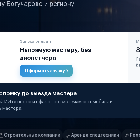
ду Богучарово и региону
Заявка онлайн
М
Напрямую мастеру, без
8
диспетчера
Р
б
Оформить заявку
оломку до выезда мастера
й ИИ сопоставит факты по системам автомобиля и
ь мастера.
мпании
Аренда спецтехники
Ремонт спецтехники