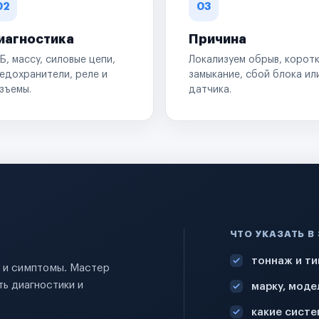
02
03
иагностика
Причина
Б, массу, силовые цепи,
Локализуем обрыв, корот
едохранители, реле и
замыкание, сбой блока ил
зъемы.
датчика.
ЧТО УКАЗАТЬ В
тоннаж и ти
и и симптомы. Мастер
ь диагностики и
марку, моде
какие систе