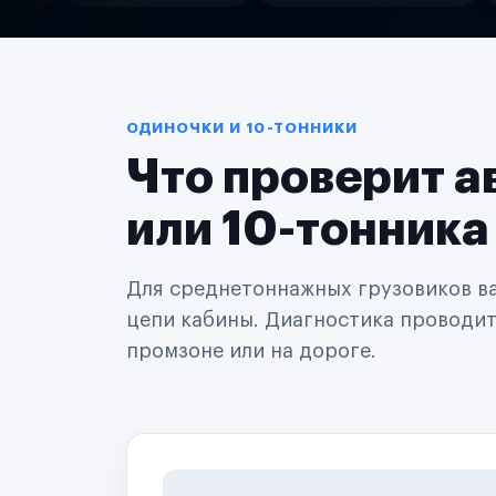
Службы доставки
Логистические компании
Транспортные компании
Таксопарки
Автопарки
Автодилеры
ОДИНОЧКИ И 10-ТОННИКИ
Сервисные центры
Что проверит а
Поставщики запчастей
Строительные компании
Аренда спецтехники
или 10-тонника
Ремонт спецтехники
Ритейл-сети
Управляющие компании
Для среднетоннажных грузовиков важ
Страховые компании
цепи кабины. Диагностика проводится
B2B-дистрибьюторы
промзоне или на дороге.