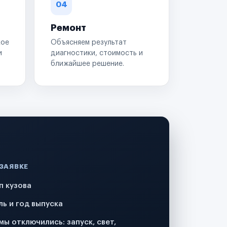
04
Ремонт
кое
Объясняем результат
и
диагностики, стоимость и
ближайшее решение.
 ЗАЯВКЕ
п кузова
ль и год выпуска
мы отключились: запуск, свет,