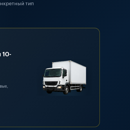
онкретный тип
 10-
вые,