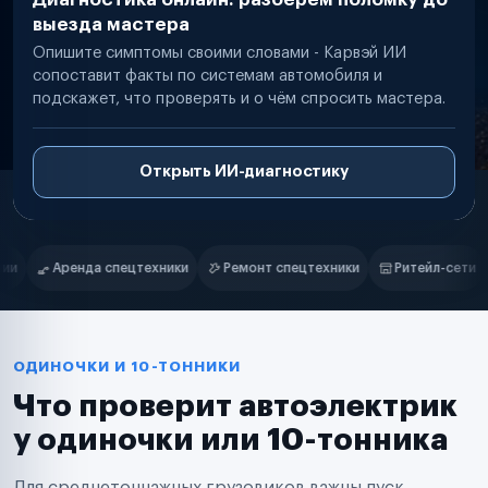
выезда мастера
Опишите симптомы своими словами - Карвэй ИИ
сопоставит факты по системам автомобиля и
подскажет, что проверять и о чём спросить мастера.
Открыть ИИ-диагностику
Нам доверяют
Частные автолюбители
Ремонт спецтехники
Ритейл-сети
Управляющие компании
Маркетплейсы
Службы доставки
Логистические компании
Транспортные компании
Таксопарки
ОДИНОЧКИ И 10-ТОННИКИ
Автопарки
Что проверит автоэлектрик
Автодилеры
Сервисные центры
у одиночки или 10-тонника
Поставщики запчастей
Строительные компании