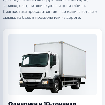
Для среднетоннажных грузовиков важны пуск,
Аренда спецтехники
Ремонт спецтехники
зарядка, свет, питание кузова и цепи кабины.
Ритейл-сети
Диагностика проводится там, где машина встала: у
Управляющие компании
склада, на базе, в промзоне или на дороге.
Страховые компании
B2B-дистрибьюторы
Одиночки и 10-тонники