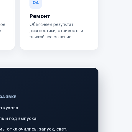
04
Ремонт
кое
Объясняем результат
и
диагностики, стоимость и
ближайшее решение.
 ЗАЯВКЕ
п кузова
ль и год выпуска
мы отключились: запуск, свет,