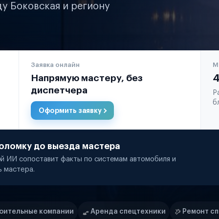
ду Боковская и региону
Заявка онлайн
М
Напрямую мастеру, без
4
диспетчера
Р
б
Оформить заявку
оломку до выезда мастера
й ИИ сопоставит факты по системам автомобиля и
ь мастера.
Аренда спецтехники
Ремонт спецтехники
Ритейл