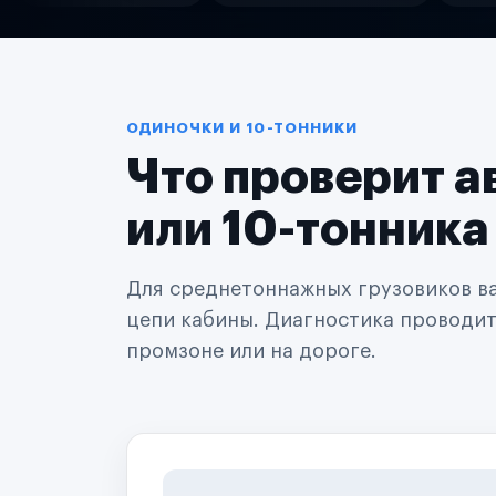
Службы доставки
Логистические компании
Транспортные компании
Таксопарки
Автопарки
Автодилеры
ОДИНОЧКИ И 10-ТОННИКИ
Сервисные центры
Что проверит а
Поставщики запчастей
Строительные компании
Аренда спецтехники
или 10-тонника
Ремонт спецтехники
Ритейл-сети
Управляющие компании
Для среднетоннажных грузовиков важ
Страховые компании
цепи кабины. Диагностика проводится
B2B-дистрибьюторы
промзоне или на дороге.