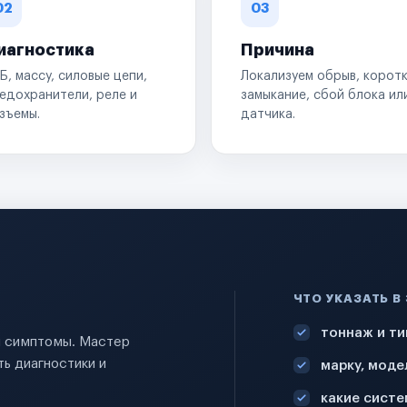
02
03
иагностика
Причина
Б, массу, силовые цепи,
Локализуем обрыв, корот
едохранители, реле и
замыкание, сбой блока ил
зъемы.
датчика.
ЧТО УКАЗАТЬ В
тоннаж и ти
 и симптомы. Мастер
ь диагностики и
марку, моде
какие систе