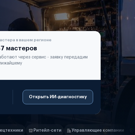
астера в вашем регионе
7 мастеров
аботают через сервис - заявку передадим
лижайшему
Открыть ИИ-диагностику
-сети
Управляющие компании
Страховые компании