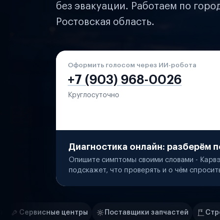
без эвакуации. Работаем по горо
Ростовская область.
Оформить голосом через ИИ-робота
+7 (903) 968-0026
Круглосуточно
Диагностика онлайн: разберём п
Опишите симптомы своими словами - Карвэ
подскажет, что проверять и о чём спросит
Нам доверяют
Частные автолюбители
ры
Поставщики запчастей
Строительные компании
Маркетплейсы