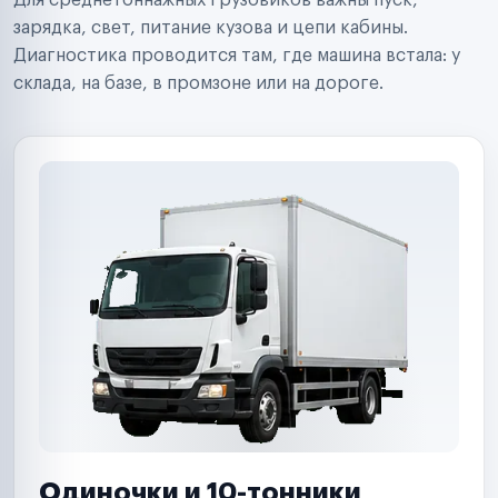
Для среднетоннажных грузовиков важны пуск,
Аренда спецтехники
Ремонт спецтехники
зарядка, свет, питание кузова и цепи кабины.
Ритейл-сети
Диагностика проводится там, где машина встала: у
Управляющие компании
склада, на базе, в промзоне или на дороге.
Страховые компании
B2B-дистрибьюторы
Одиночки и 10-тонники