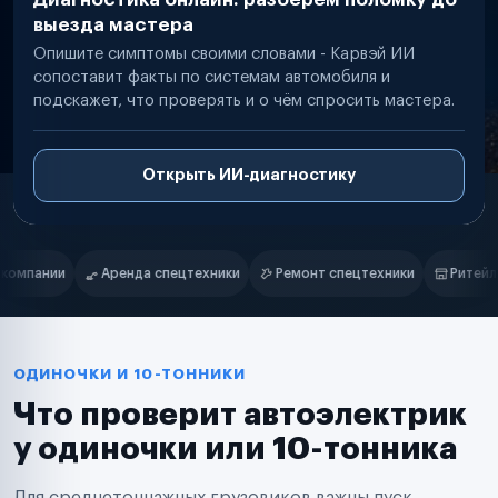
выезда мастера
Опишите симптомы своими словами - Карвэй ИИ
сопоставит факты по системам автомобиля и
подскажет, что проверять и о чём спросить мастера.
Открыть ИИ-диагностику
Нам доверяют
Частные автолюбители
ки
Ремонт спецтехники
Ритейл-сети
Управляющие компани
Маркетплейсы
Службы доставки
Логистические компании
Транспортные компании
Таксопарки
ОДИНОЧКИ И 10-ТОННИКИ
Автопарки
Что проверит автоэлектрик
Автодилеры
Сервисные центры
у одиночки или 10-тонника
Поставщики запчастей
Строительные компании