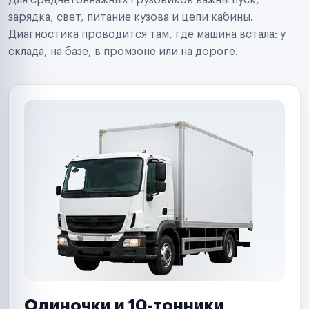
Для среднетоннажных грузовиков важны пуск,
Аренда спецтехники
Ремонт спецтехники
зарядка, свет, питание кузова и цепи кабины.
Ритейл-сети
Диагностика проводится там, где машина встала: у
Управляющие компании
склада, на базе, в промзоне или на дороге.
Страховые компании
B2B-дистрибьюторы
Одиночки и 10-тонники