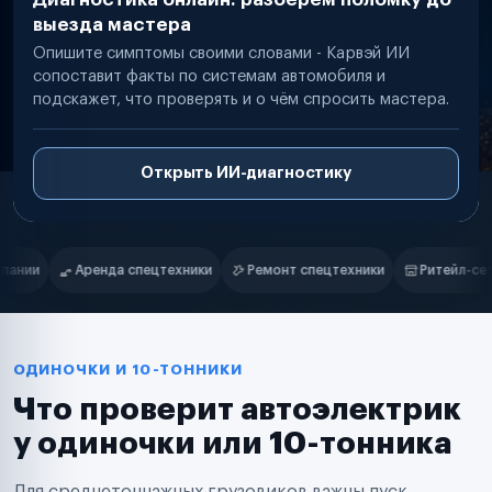
выезда мастера
Опишите симптомы своими словами - Карвэй ИИ
сопоставит факты по системам автомобиля и
подскажет, что проверять и о чём спросить мастера.
Открыть ИИ-диагностику
Нам доверяют
Частные автолюбители
и
Ремонт спецтехники
Ритейл-сети
Управляющие компании
Маркетплейсы
Службы доставки
Логистические компании
Транспортные компании
Таксопарки
ОДИНОЧКИ И 10-ТОННИКИ
Автопарки
Что проверит автоэлектрик
Автодилеры
Сервисные центры
у одиночки или 10-тонника
Поставщики запчастей
Строительные компании