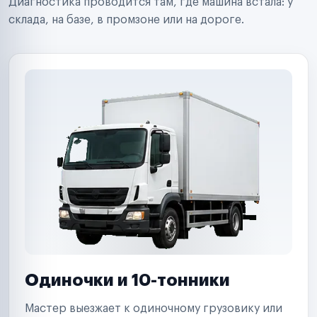
Диагностика проводится там, где машина встала: у
Управляющие компании
склада, на базе, в промзоне или на дороге.
Страховые компании
B2B-дистрибьюторы
Одиночки и 10-тонники
Мастер выезжает к одиночному грузовику или