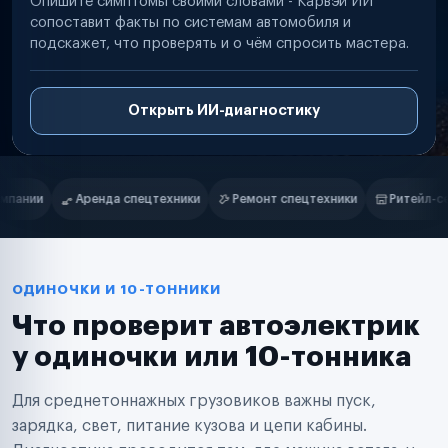
Опишите симптомы своими словами - Карвэй ИИ
сопоставит факты по системам автомобиля и
подскажет, что проверять и о чём спросить мастера.
Открыть ИИ-диагностику
Нам доверяют
Частные автолюбители
ки
Ремонт спецтехники
Ритейл-сети
Управляющие компани
Маркетплейсы
Службы доставки
Логистические компании
Транспортные компании
Таксопарки
ОДИНОЧКИ И 10-ТОННИКИ
Автопарки
Что проверит автоэлектрик
Автодилеры
Сервисные центры
у одиночки или 10-тонника
Поставщики запчастей
Строительные компании
Для среднетоннажных грузовиков важны пуск,
Аренда спецтехники
Ремонт спецтехники
зарядка, свет, питание кузова и цепи кабины.
Ритейл-сети