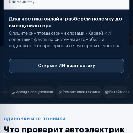
ближайшему
Диагностика онлайн: разберём поломку до
выезда мастера
Опишите симптомы своими словами - Карвэй ИИ
сопоставит факты по системам автомобиля и
подскажет, что проверять и о чём спросить мастера.
Открыть ИИ-диагностику
Нам доверяют
Частные автолюбители
монт спецтехники
Ритейл-сети
Управляющие компании
Стр
Маркетплейсы
Службы доставки
Логистические компании
Транспортные компании
Таксопарки
ОДИНОЧКИ И 10-ТОННИКИ
Автопарки
Что проверит автоэлектрик
Автодилеры