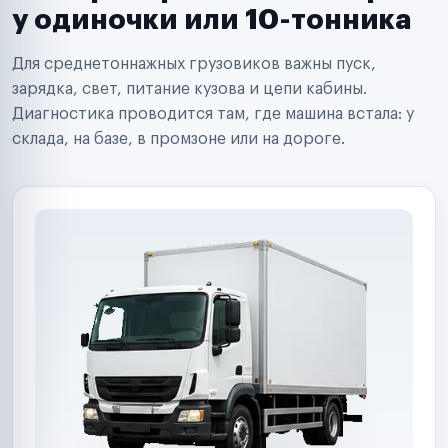
Сервисные центры
у одиночки или 10-тонника
Поставщики запчастей
Строительные компании
Для среднетоннажных грузовиков важны пуск,
Аренда спецтехники
Ремонт спецтехники
зарядка, свет, питание кузова и цепи кабины.
Ритейл-сети
Диагностика проводится там, где машина встала: у
Управляющие компании
склада, на базе, в промзоне или на дороге.
Страховые компании
B2B-дистрибьюторы