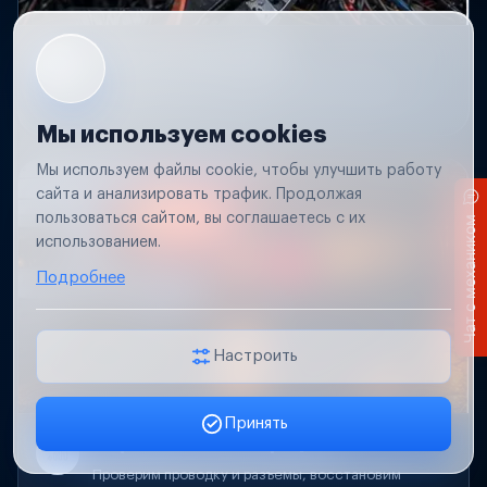
Короткое замыкание
Обнаружим место замыкания, восстановим
проводку и защиту цепей.
Мы используем cookies
Мы используем файлы cookie, чтобы улучшить работу
сайта и анализировать трафик. Продолжая
пользоваться сайтом, вы соглашаетесь с их
Чат с механиком
использованием.
Подробнее
Настроить
Принять
Заявка онлайн
Не работает свет прицепа
Проверим проводку и разъемы, восстановим