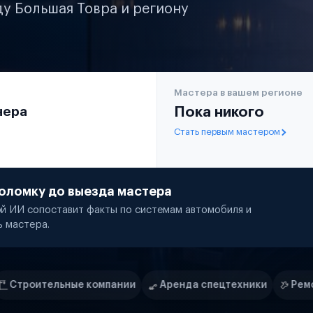
ду Большая Товра и региону
Мастера в вашем регионе
чера
Пока никого
Стать первым мастером
оломку до выезда мастера
й ИИ сопоставит факты по системам автомобиля и
ь мастера.
мпании
Аренда спецтехники
Ремонт спецтехники