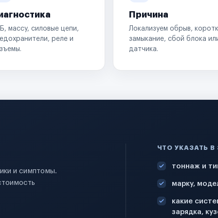
иагностика
Причина
Б, массу, силовые цепи,
Локализуем обрыв, корот
едохранители, реле и
замыкание, сбой блока ил
зъемы.
датчика.
ЧТО УКАЗАТЬ В
тоннаж и ти
ники и симптомы.
стоимость
марку, моде
какие систе
зарядка, куз