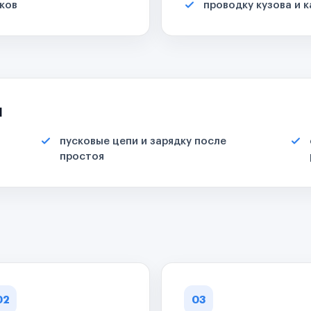
ков
проводку кузова и 
я
пусковые цепи и зарядку после
простоя
02
03