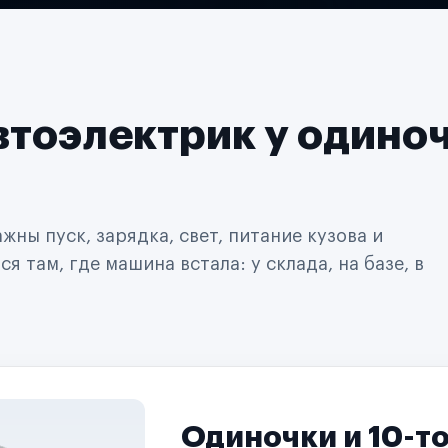
втоэлектрик у одино
ны пуск, зарядка, свет, питание кузова и
 там, где машина встала: у склада, на базе, в
Одиночки и 10-т