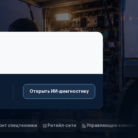
Открыть ИИ-диагностику
Ритейл-сети
Управляющие компании
Страховые ко