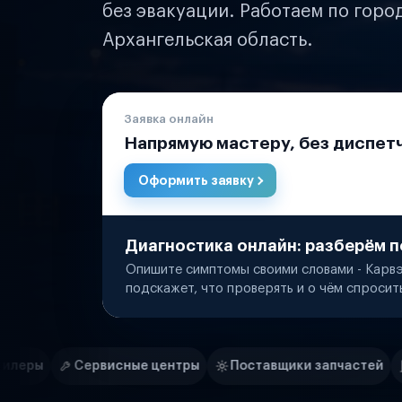
без эвакуации. Работаем по горо
Архангельская область.
Заявка онлайн
Напрямую мастеру, без диспет
Оформить заявку
Диагностика онлайн: разберём п
Опишите симптомы своими словами - Карвэ
подскажет, что проверять и о чём спросит
Нам доверяют
Частные автолюбители
ые центры
Поставщики запчастей
Строительные ко
Маркетплейсы
Службы доставки