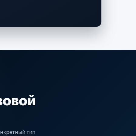
зовой
онкретный тип