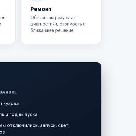
Ремонт
кое
Объясняем результат
и
диагностики, стоимость и
ближайшее решение.
 ЗАЯВКЕ
п кузова
ль и год выпуска
мы отключились: запуск, свет,
ов