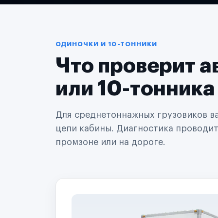
Логистические компании
Транспортные компании
Таксопарки
Автопарки
Автодилеры
ОДИНОЧКИ И 10-ТОННИКИ
Сервисные центры
Что проверит а
Поставщики запчастей
Строительные компании
Аренда спецтехники
или 10-тонника
Ремонт спецтехники
Ритейл-сети
Управляющие компании
Для среднетоннажных грузовиков важ
Страховые компании
цепи кабины. Диагностика проводится
B2B-дистрибьюторы
промзоне или на дороге.