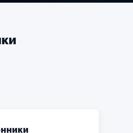
чки
онники