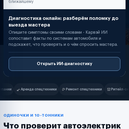
ближайшему
Диагностика онлайн: разберём поломку до
выезда мастера
Опишите симптомы своими словами - Карвэй ИИ
сопоставит факты по системам автомобиля и
подскажет, что проверять и о чём спросить мастера.
Открыть ИИ-диагностику
Нам доверяют
Частные автолюбители
и
Ремонт спецтехники
Ритейл-сети
Управляющие компании
Маркетплейсы
Службы доставки
Логистические компании
Транспортные компании
Таксопарки
ОДИНОЧКИ И 10-ТОННИКИ
Автопарки
Что проверит автоэлектрик
Автодилеры