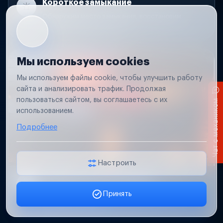
Короткое замыкание
Обнаружим место замыкания, восстановим
проводку и защиту цепей.
Мы используем cookies
Мы используем файлы cookie, чтобы улучшить работу
сайта и анализировать трафик. Продолжая
пользоваться сайтом, вы соглашаетесь с их
Чат с механиком
использованием.
Подробнее
Настроить
Не работает свет прицепа
Принять
Проверим проводку и разъемы, восстановим
Заявка онлайн
освещение прицепа.