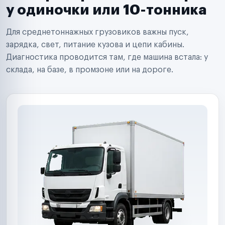
Сервисные центры
у одиночки или 10-тонника
Поставщики запчастей
Строительные компании
Для среднетоннажных грузовиков важны пуск,
Аренда спецтехники
Ремонт спецтехники
зарядка, свет, питание кузова и цепи кабины.
Ритейл-сети
Диагностика проводится там, где машина встала: у
Управляющие компании
склада, на базе, в промзоне или на дороге.
Страховые компании
B2B-дистрибьюторы