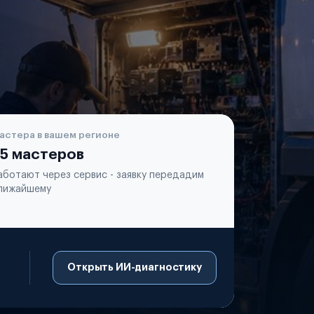
астера в вашем регионе
5 мастеров
аботают через сервис - заявку передадим
лижайшему
Открыть ИИ-диагностику