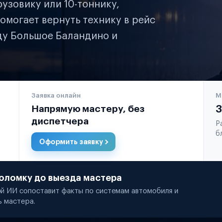
узовику или 10-тоннику,
омогает вернуть технику в рейс
ду Большое Баландино и
Заявка онлайн
М
Напрямую мастеру, без
3
диспетчера
Р
б
Оформить заявку
оломку до выезда мастера
й ИИ сопоставит факты по системам автомобиля и
ь мастера.