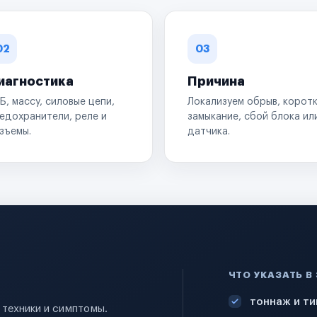
02
03
иагностика
Причина
Б, массу, силовые цепи,
Локализуем обрыв, корот
едохранители, реле и
замыкание, сбой блока ил
зъемы.
датчика.
ЧТО УКАЗАТЬ В
тоннаж и ти
 техники и симптомы.