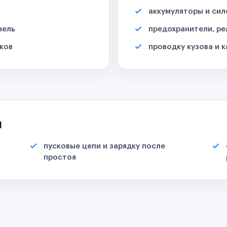
аккумуляторы и сил
нель
предохранители, ре
ков
проводку кузова и 
я
пусковые цепи и зарядку после
простоя