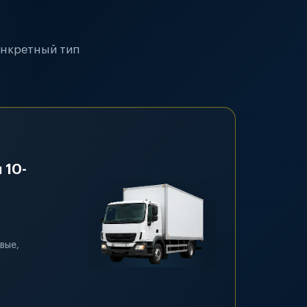
онкретный тип
 10-
вые,