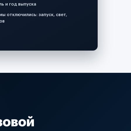
ль и год выпуска
мы отключились: запуск, свет,
ов
зовой