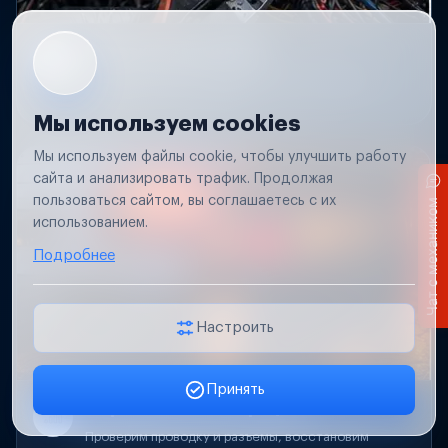
Короткое замыкание
Обнаружим место замыкания, восстановим
проводку и защиту цепей.
Мы используем cookies
Мы используем файлы cookie, чтобы улучшить работу
сайта и анализировать трафик. Продолжая
пользоваться сайтом, вы соглашаетесь с их
Чат с механиком
использованием.
Подробнее
Настроить
Принять
Заявка онлайн
Не работает свет прицепа
Проверим проводку и разъемы, восстановим