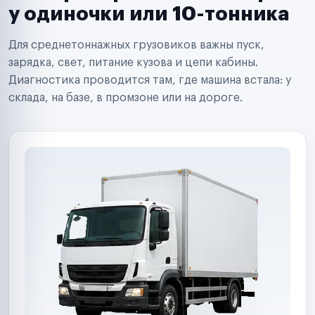
Сервисные центры
у одиночки или 10-тонника
Поставщики запчастей
Строительные компании
Для среднетоннажных грузовиков важны пуск,
Аренда спецтехники
Ремонт спецтехники
зарядка, свет, питание кузова и цепи кабины.
Ритейл-сети
Диагностика проводится там, где машина встала: у
Управляющие компании
склада, на базе, в промзоне или на дороге.
Страховые компании
B2B-дистрибьюторы