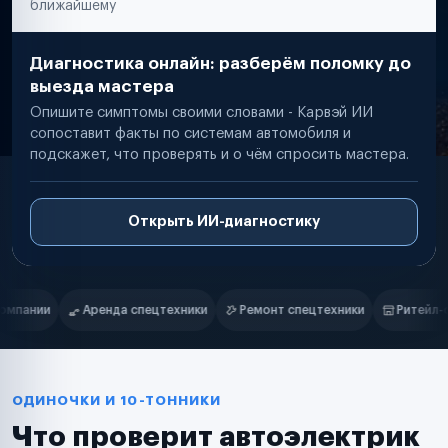
ближайшему
Диагностика онлайн: разберём поломку до
выезда мастера
Опишите симптомы своими словами - Карвэй ИИ
сопоставит факты по системам автомобиля и
подскажет, что проверять и о чём спросить мастера.
Открыть ИИ-диагностику
Нам доверяют
Частные автолюбители
и
Ремонт спецтехники
Ритейл-сети
Управляющие компании
Маркетплейсы
Службы доставки
Логистические компании
Транспортные компании
Таксопарки
ОДИНОЧКИ И 10-ТОННИКИ
Автопарки
Что проверит автоэлектрик
Автодилеры