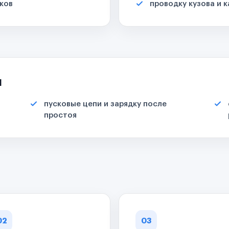
ков
проводку кузова и 
я
пусковые цепи и зарядку после
простоя
02
03