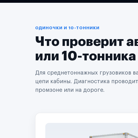
Логистические компании
Транспортные компании
Таксопарки
Автопарки
Автодилеры
ОДИНОЧКИ И 10-ТОННИКИ
Сервисные центры
Что проверит а
Поставщики запчастей
Строительные компании
Аренда спецтехники
или 10-тонника
Ремонт спецтехники
Ритейл-сети
Управляющие компании
Для среднетоннажных грузовиков важ
Страховые компании
цепи кабины. Диагностика проводится
B2B-дистрибьюторы
промзоне или на дороге.