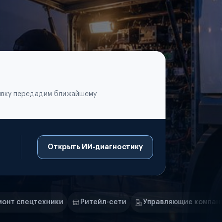
аявку передадим ближайшему
Открыть ИИ-диагностику
Ритейл-сети
Управляющие компании
Страховые ко