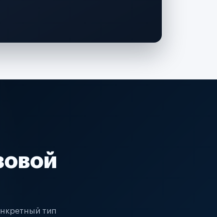
зовой
онкретный тип