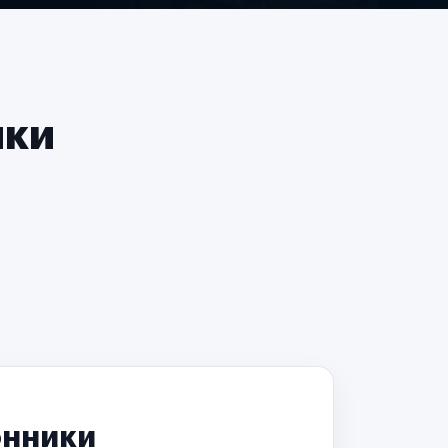
чки
онники