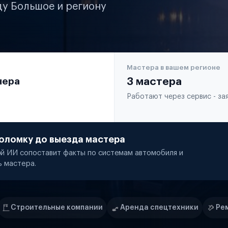
ду Большое и региону
Мастера в вашем регионе
чера
3 мастера
Работают через сервис - з
оломку до выезда мастера
й ИИ сопоставит факты по системам автомобиля и
ь мастера.
мпании
Аренда спецтехники
Ремонт спецтехники