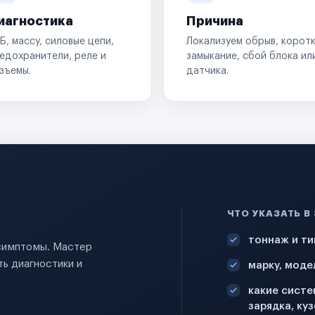
иагностика
Причина
Б, массу, силовые цепи,
Локализуем обрыв, корот
едохранители, реле и
замыкание, сбой блока ил
зъемы.
датчика.
ЧТО УКАЗАТЬ В
тоннаж и ти
 симптомы. Мастер
ь диагностики и
марку, моде
какие систе
зарядка, куз