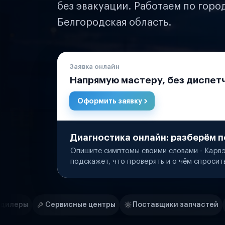
без эвакуации. Работаем по горо
Белгородская область.
Заявка онлайн
Напрямую мастеру, без диспет
Оформить заявку
Диагностика онлайн: разберём п
Опишите симптомы своими словами - Карвэ
подскажет, что проверять и о чём спросит
Нам доверяют
Частные автолюбители
ые центры
Поставщики запчастей
Строительные ко
Маркетплейсы
Службы доставки