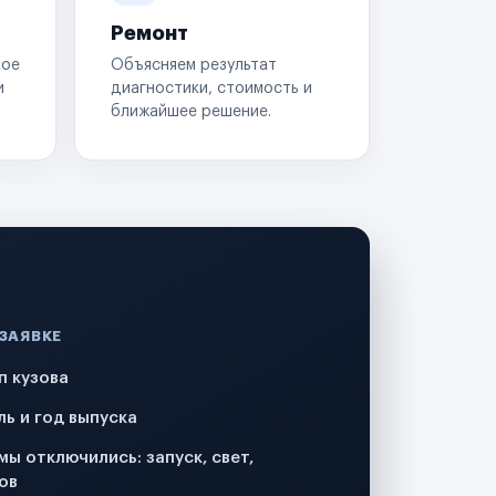
Ремонт
кое
Объясняем результат
и
диагностики, стоимость и
ближайшее решение.
 ЗАЯВКЕ
п кузова
ль и год выпуска
мы отключились: запуск, свет,
ов