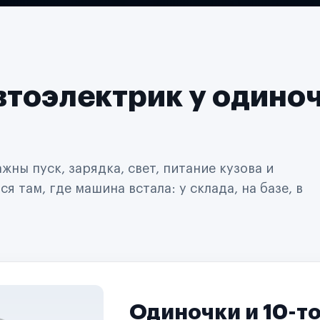
втоэлектрик у одино
ны пуск, зарядка, свет, питание кузова и
 там, где машина встала: у склада, на базе, в
Одиночки и 10-т