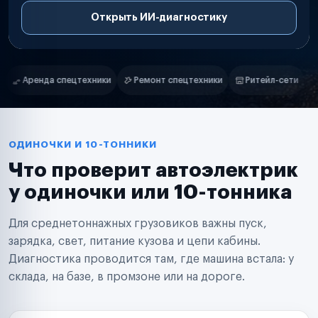
Открыть ИИ-диагностику
Нам доверяют
Частные автолюбители
Ремонт спецтехники
Ритейл-сети
Управляющие компании
С
Маркетплейсы
Службы доставки
Логистические компании
Транспортные компании
Таксопарки
ОДИНОЧКИ И 10-ТОННИКИ
Автопарки
Что проверит автоэлектрик
Автодилеры
Сервисные центры
у одиночки или 10-тонника
Поставщики запчастей
Строительные компании
Для среднетоннажных грузовиков важны пуск,
Аренда спецтехники
Ремонт спецтехники
зарядка, свет, питание кузова и цепи кабины.
Ритейл-сети
Диагностика проводится там, где машина встала: у
Управляющие компании
склада, на базе, в промзоне или на дороге.
Страховые компании
B2B-дистрибьюторы