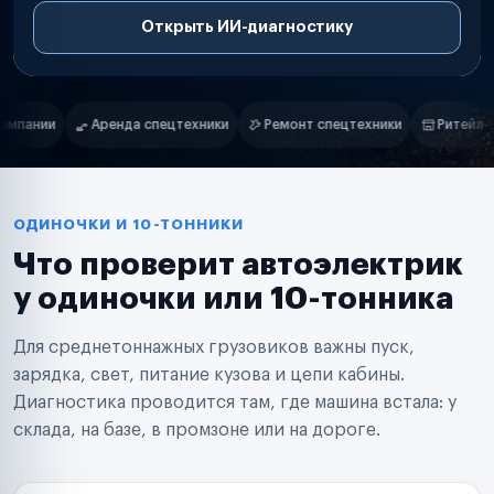
Открыть ИИ-диагностику
Нам доверяют
Частные автолюбители
Ремонт спецтехники
Ритейл-сети
Управляющие компании
Маркетплейсы
Службы доставки
Логистические компании
Транспортные компании
Таксопарки
ОДИНОЧКИ И 10-ТОННИКИ
Автопарки
Что проверит автоэлектрик
Автодилеры
Сервисные центры
у одиночки или 10-тонника
Поставщики запчастей
Строительные компании
Для среднетоннажных грузовиков важны пуск,
Аренда спецтехники
Ремонт спецтехники
зарядка, свет, питание кузова и цепи кабины.
Ритейл-сети
Диагностика проводится там, где машина встала: у
Управляющие компании
склада, на базе, в промзоне или на дороге.
Страховые компании
B2B-дистрибьюторы