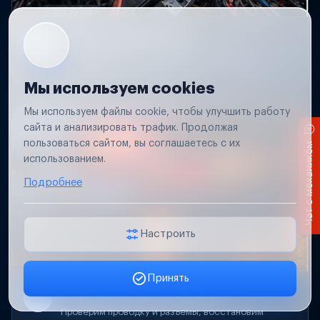
Короткое замыкание
Обнаружим место замыкания, восстановим
проводку и защиту цепей.
Мы используем cookies
Мы используем файлы cookie, чтобы улучшить работу
сайта и анализировать трафик. Продолжая
пользоваться сайтом, вы соглашаетесь с их
Чат с механиком
использованием.
Подробнее
Настроить
Принять
Заявка онлайн
Не работает свет прицепа
Проверим проводку и разъемы, восстановим