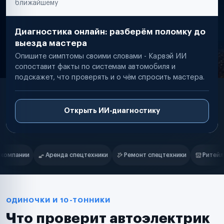
ближайшему
Диагностика онлайн: разберём поломку до
выезда мастера
Опишите симптомы своими словами - Карвэй ИИ
сопоставит факты по системам автомобиля и
подскажет, что проверять и о чём спросить мастера.
Открыть ИИ-диагностику
Нам доверяют
Частные автолюбители
ки
Ремонт спецтехники
Ритейл-сети
Управляющие компани
Маркетплейсы
Службы доставки
Логистические компании
Транспортные компании
Таксопарки
ОДИНОЧКИ И 10-ТОННИКИ
Автопарки
Что проверит автоэлектрик
Автодилеры