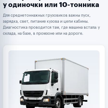
Сервисные центры
у одиночки или 10-тонника
Поставщики запчастей
Строительные компании
Для среднетоннажных грузовиков важны пуск,
Аренда спецтехники
Ремонт спецтехники
зарядка, свет, питание кузова и цепи кабины.
Ритейл-сети
Диагностика проводится там, где машина встала: у
Управляющие компании
склада, на базе, в промзоне или на дороге.
Страховые компании
B2B-дистрибьюторы