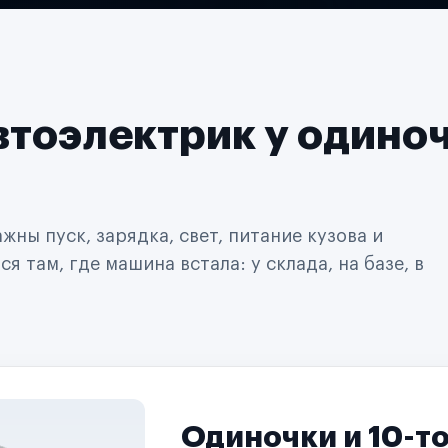
втоэлектрик у одино
ны пуск, зарядка, свет, питание кузова и
 там, где машина встала: у склада, на базе, в
Одиночки и 10-т