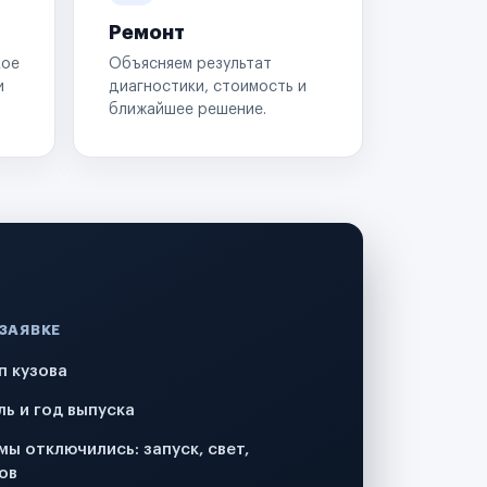
Ремонт
кое
Объясняем результат
и
диагностики, стоимость и
ближайшее решение.
 ЗАЯВКЕ
п кузова
ль и год выпуска
мы отключились: запуск, свет,
ов