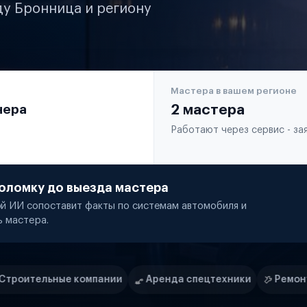
ду Бронница и региону
Мастера в вашем регионе
чера
2 мастера
Работают через сервис - з
оломку до выезда мастера
й ИИ сопоставит факты по системам автомобиля и
ь мастера.
ании
Аренда спецтехники
Ремонт спецтехники
Р