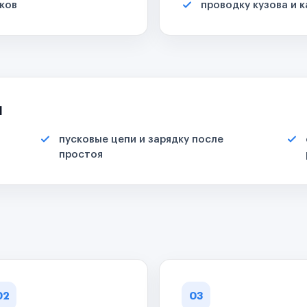
ков
проводку кузова и 
я
пусковые цепи и зарядку после
простоя
02
03