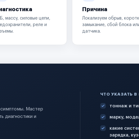
иагностика
Причина
Б, массу, силовые цепи,
Локализуем обрыв, корот
едохранители, реле и
замыкание, сбой блока ил
зъемы.
датчика.
ЧТО УКАЗАТЬ В
тоннаж и ти
и симптомы. Мастер
ь диагностики и
марку, моде
какие систе
зарядка, куз