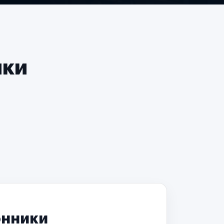
чки
онники