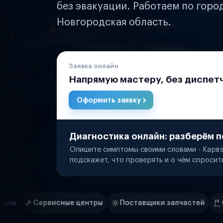
без эвакуации. Работаем по горо
Новгородская область.
Заявка онлайн
Напрямую мастеру, без диспет
Оформить заявку
Диагностика онлайн: разберём п
Опишите симптомы своими словами - Карвэ
подскажет, что проверять и о чём спросит
Нам доверяют
Частные автолюбители
 центры
Поставщики запчастей
Строительные комп
Маркетплейсы
Службы доставки