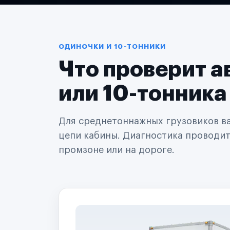
Логистические компании
Транспортные компании
Таксопарки
Автопарки
Автодилеры
ОДИНОЧКИ И 10-ТОННИКИ
Сервисные центры
Что проверит а
Поставщики запчастей
Строительные компании
Аренда спецтехники
или 10-тонника
Ремонт спецтехники
Ритейл-сети
Управляющие компании
Для среднетоннажных грузовиков важ
Страховые компании
цепи кабины. Диагностика проводится
B2B-дистрибьюторы
промзоне или на дороге.