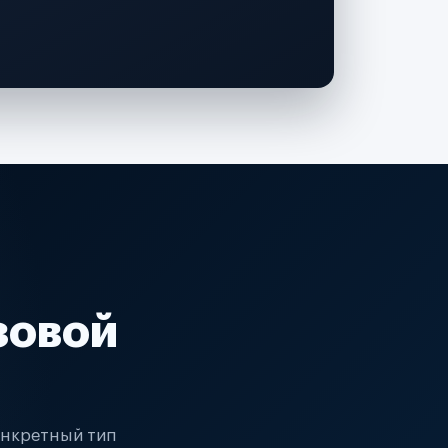
зовой
онкретный тип