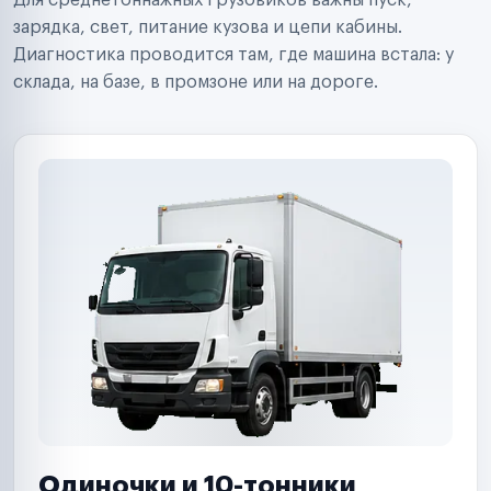
Для среднетоннажных грузовиков важны пуск,
Аренда спецтехники
Ремонт спецтехники
зарядка, свет, питание кузова и цепи кабины.
Ритейл-сети
Диагностика проводится там, где машина встала: у
Управляющие компании
склада, на базе, в промзоне или на дороге.
Страховые компании
B2B-дистрибьюторы
Одиночки и 10-тонники