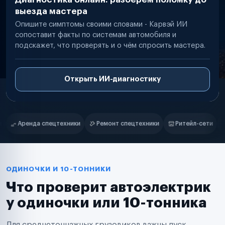
выезда мастера
Опишите симптомы своими словами - Карвэй ИИ
сопоставит факты по системам автомобиля и
подскажет, что проверять и о чём спросить мастера.
Открыть ИИ-диагностику
Нам доверяют
Частные автолюбители
Ремонт спецтехники
Ритейл-сети
Управляющие компании
Маркетплейсы
Службы доставки
Логистические компании
Транспортные компании
Таксопарки
ОДИНОЧКИ И 10-ТОННИКИ
Автопарки
Что проверит автоэлектрик
Автодилеры
Сервисные центры
у одиночки или 10-тонника
Поставщики запчастей
Строительные компании