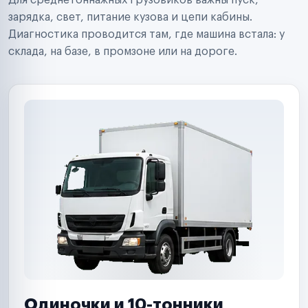
Для среднетоннажных грузовиков важны пуск,
Аренда спецтехники
Ремонт спецтехники
зарядка, свет, питание кузова и цепи кабины.
Ритейл-сети
Диагностика проводится там, где машина встала: у
Управляющие компании
склада, на базе, в промзоне или на дороге.
Страховые компании
B2B-дистрибьюторы
Одиночки и 10-тонники