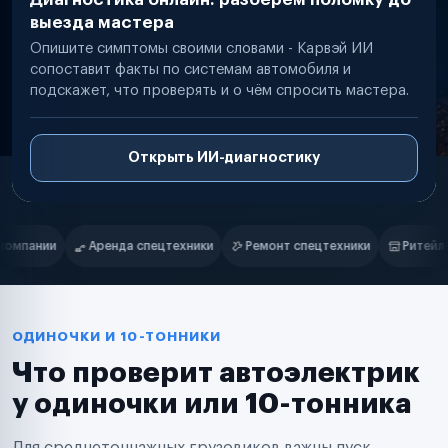
выезда мастера
Опишите симптомы своими словами - Карвэй ИИ
сопоставит факты по системам автомобиля и
подскажет, что проверять и о чём спросить мастера.
Открыть ИИ-диагностику
Нам доверяют
Частные автолюбители
Ремонт спецтехники
Ритейл-сети
Управляющие компании
Маркетплейсы
Службы доставки
Логистические компании
Транспортные компании
Таксопарки
ОДИНОЧКИ И 10-ТОННИКИ
Автопарки
Что проверит автоэлектрик
Автодилеры
Сервисные центры
у одиночки или 10-тонника
Поставщики запчастей
Строительные компании