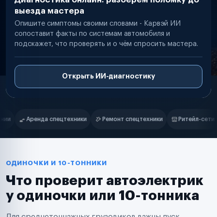
выезда мастера
Опишите симптомы своими словами - Карвэй ИИ
сопоставит факты по системам автомобиля и
подскажет, что проверять и о чём спросить мастера.
Открыть ИИ-диагностику
Нам доверяют
Частные автолюбители
Ремонт спецтехники
Ритейл-сети
Управляющие компании
Маркетплейсы
Службы доставки
Логистические компании
Транспортные компании
Таксопарки
ОДИНОЧКИ И 10-ТОННИКИ
Автопарки
Что проверит автоэлектрик
Автодилеры
Сервисные центры
у одиночки или 10-тонника
Поставщики запчастей
Строительные компании