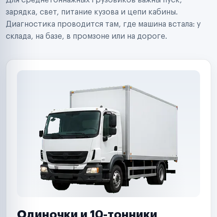
Для среднетоннажных грузовиков важны пуск,
Аренда спецтехники
Ремонт спецтехники
зарядка, свет, питание кузова и цепи кабины.
Ритейл-сети
Диагностика проводится там, где машина встала: у
Управляющие компании
склада, на базе, в промзоне или на дороге.
Страховые компании
B2B-дистрибьюторы
Одиночки и 10-тонники