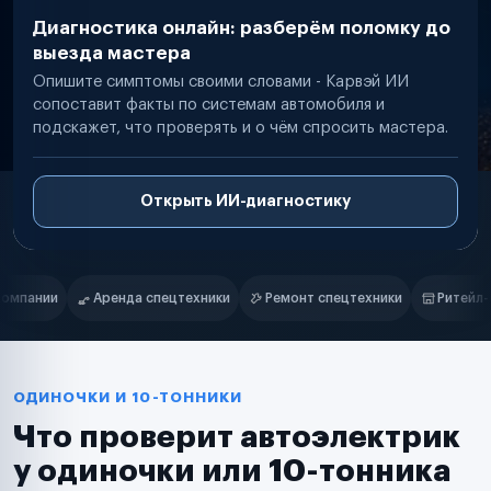
Диагностика онлайн: разберём поломку до
выезда мастера
Опишите симптомы своими словами - Карвэй ИИ
сопоставит факты по системам автомобиля и
подскажет, что проверять и о чём спросить мастера.
Открыть ИИ-диагностику
Нам доверяют
Частные автолюбители
и
Ремонт спецтехники
Ритейл-сети
Управляющие компании
Маркетплейсы
Службы доставки
Логистические компании
Транспортные компании
Таксопарки
ОДИНОЧКИ И 10-ТОННИКИ
Автопарки
Что проверит автоэлектрик
Автодилеры
Сервисные центры
у одиночки или 10-тонника
Поставщики запчастей