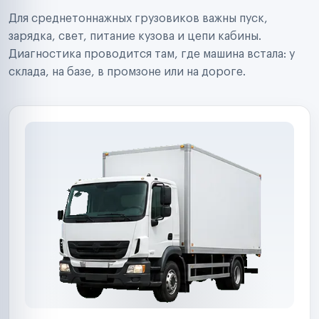
Строительные компании
Для среднетоннажных грузовиков важны пуск,
Аренда спецтехники
Ремонт спецтехники
зарядка, свет, питание кузова и цепи кабины.
Ритейл-сети
Диагностика проводится там, где машина встала: у
Управляющие компании
склада, на базе, в промзоне или на дороге.
Страховые компании
B2B-дистрибьюторы