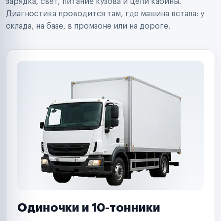
Ремонт спецтехники
зарядка, свет, питание кузова и цепи кабины.
Ритейл-сети
Диагностика проводится там, где машина встала: у
Управляющие компании
склада, на базе, в промзоне или на дороге.
Страховые компании
B2B-дистрибьюторы
Одиночки и 10-тонники