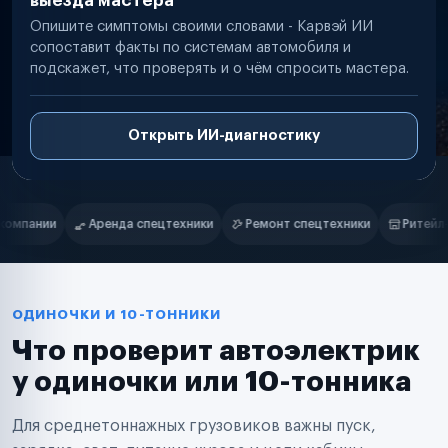
выезда мастера
Опишите симптомы своими словами - Карвэй ИИ
сопоставит факты по системам автомобиля и
подскажет, что проверять и о чём спросить мастера.
Открыть ИИ-диагностику
Нам доверяют
Частные автолюбители
и
Ремонт спецтехники
Ритейл-сети
Управляющие компании
Маркетплейсы
Службы доставки
Логистические компании
Транспортные компании
Таксопарки
ОДИНОЧКИ И 10-ТОННИКИ
Автопарки
Что проверит автоэлектрик
Автодилеры
Сервисные центры
у одиночки или 10-тонника
Поставщики запчастей
Строительные компании
Для среднетоннажных грузовиков важны пуск,
Аренда спецтехники