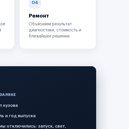
04
Ремонт
кое
Объясняем результат
и
диагностики, стоимость и
ближайшее решение.
 ЗАЯВКЕ
п кузова
ль и год выпуска
мы отключились: запуск, свет,