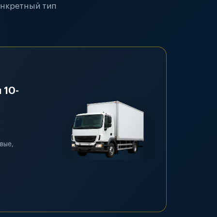
онкретный тип
 10-
вые,