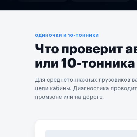
Службы доставки
Логистические компании
Транспортные компании
Таксопарки
Автопарки
Автодилеры
ОДИНОЧКИ И 10-ТОННИКИ
Сервисные центры
Что проверит а
Поставщики запчастей
Строительные компании
Аренда спецтехники
или 10-тонника
Ремонт спецтехники
Ритейл-сети
Управляющие компании
Для среднетоннажных грузовиков важ
Страховые компании
цепи кабины. Диагностика проводится
B2B-дистрибьюторы
промзоне или на дороге.