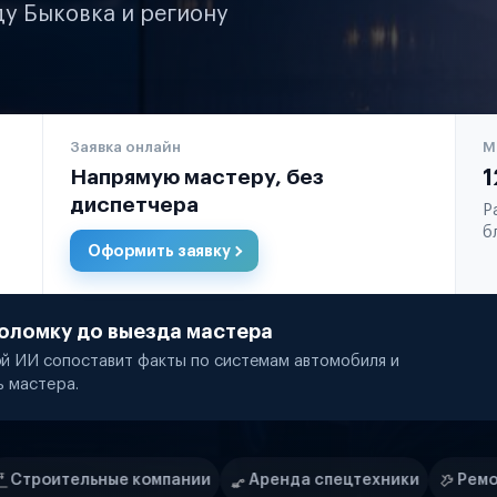
ду Быковка и региону
Заявка онлайн
М
Напрямую мастеру, без
1
диспетчера
Р
б
Оформить заявку
оломку до выезда мастера
й ИИ сопоставит факты по системам автомобиля и
ь мастера.
пании
Аренда спецтехники
Ремонт спецтехники