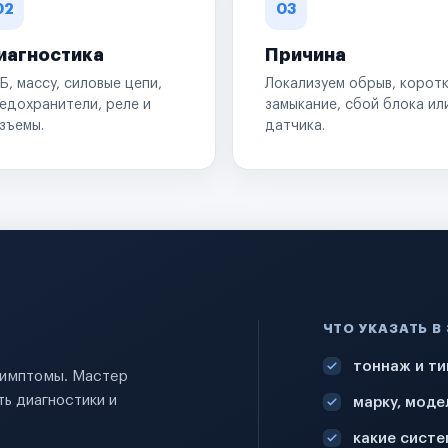
02
03
иагностика
Причина
Б, массу, силовые цепи,
Локализуем обрыв, корот
едохранители, реле и
замыкание, сбой блока ил
зъемы.
датчика.
ЧТО УКАЗАТЬ В
тоннаж и ти
 симптомы. Мастер
ь диагностики и
марку, моде
какие систе