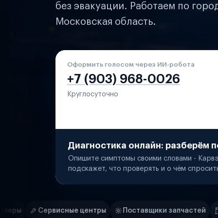
без эвакуации. Работаем по горо
Московская область.
Оформить голосом через ИИ-робота
+7 (903) 968-0026
Круглосуточно
Диагностика онлайн: разберём п
Опишите симптомы своими словами - Карвэ
подскажет, что проверять и о чём спросит
Нам доверяют
Частные автолюбители
ые центры
Поставщики запчастей
Строительные ком
Маркетплейсы