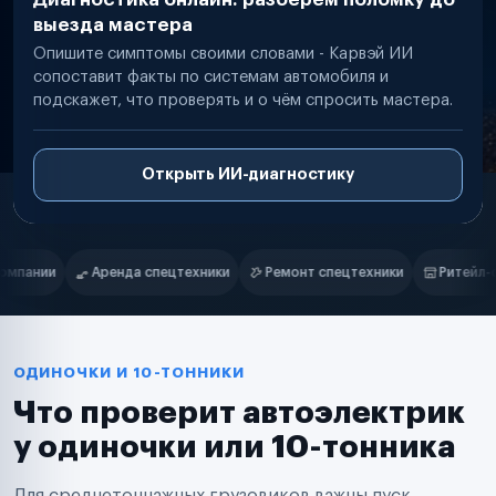
выезда мастера
Опишите симптомы своими словами - Карвэй ИИ
сопоставит факты по системам автомобиля и
подскажет, что проверять и о чём спросить мастера.
Открыть ИИ-диагностику
Нам доверяют
Частные автолюбители
ки
Ремонт спецтехники
Ритейл-сети
Управляющие компани
Маркетплейсы
Службы доставки
Логистические компании
Транспортные компании
Таксопарки
ОДИНОЧКИ И 10-ТОННИКИ
Автопарки
Что проверит автоэлектрик
Автодилеры
Сервисные центры
у одиночки или 10-тонника
Поставщики запчастей
Строительные компании