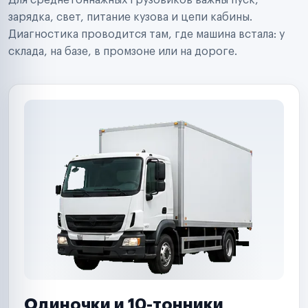
Для среднетоннажных грузовиков важны пуск,
Аренда спецтехники
Ремонт спецтехники
зарядка, свет, питание кузова и цепи кабины.
Ритейл-сети
Диагностика проводится там, где машина встала: у
Управляющие компании
склада, на базе, в промзоне или на дороге.
Страховые компании
B2B-дистрибьюторы
Одиночки и 10-тонники