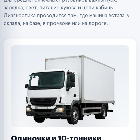
Для среднетоннажных грузовиков важны пуск,
Аренда спецтехники
Ремонт спецтехники
зарядка, свет, питание кузова и цепи кабины.
Ритейл-сети
Диагностика проводится там, где машина встала: у
Управляющие компании
склада, на базе, в промзоне или на дороге.
Страховые компании
B2B-дистрибьюторы
Одиночки и 10-тонники