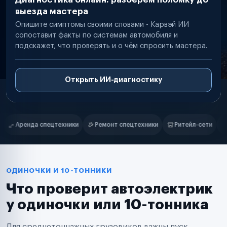
выезда мастера
Опишите симптомы своими словами - Карвэй ИИ
сопоставит факты по системам автомобиля и
подскажет, что проверять и о чём спросить мастера.
Открыть ИИ-диагностику
Нам доверяют
Частные автолюбители
емонт спецтехники
Ритейл-сети
Управляющие компании
Ст
Маркетплейсы
Службы доставки
Логистические компании
Транспортные компании
Таксопарки
ОДИНОЧКИ И 10-ТОННИКИ
Автопарки
Что проверит автоэлектрик
Автодилеры
Сервисные центры
у одиночки или 10-тонника
Поставщики запчастей
Строительные компании