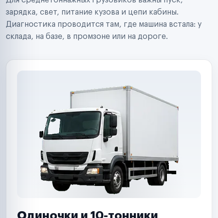
Для среднетоннажных грузовиков важны пуск,
Аренда спецтехники
Ремонт спецтехники
зарядка, свет, питание кузова и цепи кабины.
Ритейл-сети
Диагностика проводится там, где машина встала: у
Управляющие компании
склада, на базе, в промзоне или на дороге.
Страховые компании
B2B-дистрибьюторы
Одиночки и 10-тонники