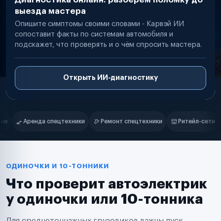
выезда мастера
Опишите симптомы своими словами - Карвэй ИИ
сопоставит факты по системам автомобиля и
подскажет, что проверять и о чём спросить мастера.
Открыть ИИ-диагностику
Нам доверяют
Частные автолюбители
Ремонт спецтехники
Ритейл-сети
Управляющие компании
Маркетплейсы
Службы доставки
Логистические компании
Транспортные компании
Таксопарки
ОДИНОЧКИ И 10-ТОННИКИ
Автопарки
Что проверит автоэлектрик
Автодилеры
Сервисные центры
у одиночки или 10-тонника
Поставщики запчастей
Строительные компании