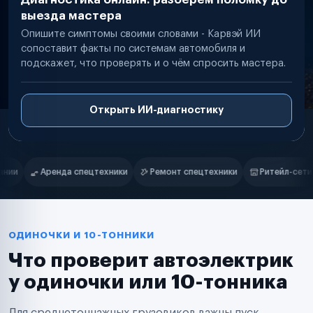
выезда мастера
Опишите симптомы своими словами - Карвэй ИИ
сопоставит факты по системам автомобиля и
подскажет, что проверять и о чём спросить мастера.
Открыть ИИ-диагностику
Нам доверяют
Частные автолюбители
Ремонт спецтехники
Ритейл-сети
Управляющие компании
Маркетплейсы
Службы доставки
Логистические компании
Транспортные компании
Таксопарки
ОДИНОЧКИ И 10-ТОННИКИ
Автопарки
Что проверит автоэлектрик
Автодилеры
Сервисные центры
у одиночки или 10-тонника
Поставщики запчастей
Строительные компании