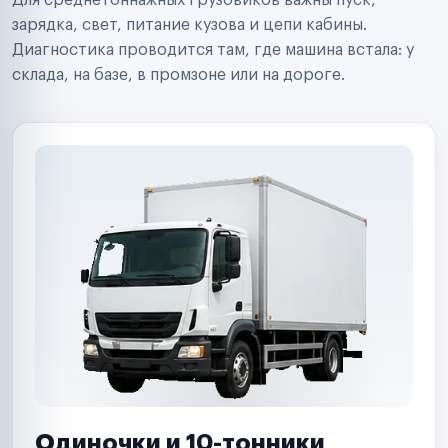
Для среднетоннажных грузовиков важны пуск,
Аренда спецтехники
Ремонт спецтехники
зарядка, свет, питание кузова и цепи кабины.
Ритейл-сети
Диагностика проводится там, где машина встала: у
Управляющие компании
склада, на базе, в промзоне или на дороге.
Страховые компании
B2B-дистрибьюторы
Одиночки и 10-тонники