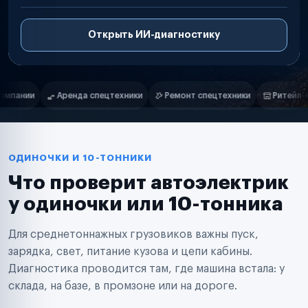
Открыть ИИ-диагностику
Нам доверяют
Частные автолюбители
и
Ремонт спецтехники
Ритейл-сети
Управляющие компании
Маркетплейсы
Службы доставки
Логистические компании
Транспортные компании
Таксопарки
ОДИНОЧКИ И 10-ТОННИКИ
Автопарки
Что проверит автоэлектрик
Автодилеры
Сервисные центры
у одиночки или 10-тонника
Поставщики запчастей
Строительные компании
Для среднетоннажных грузовиков важны пуск,
Аренда спецтехники
Ремонт спецтехники
зарядка, свет, питание кузова и цепи кабины.
Ритейл-сети
Диагностика проводится там, где машина встала: у
Управляющие компании
склада, на базе, в промзоне или на дороге.
Страховые компании
B2B-дистрибьюторы