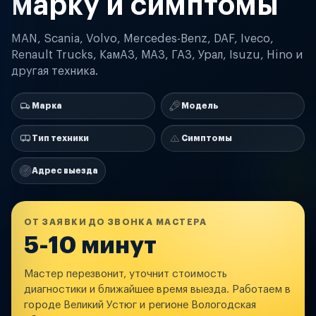
марку и симптомы
MAN, Scania, Volvo, Mercedes-Benz, DAF, Iveco,
Renault Trucks, КамАЗ, МАЗ, ГАЗ, Урал, Isuzu, Hino и
другая техника.
Марка
Модель
Тип техники
Симптомы
Адрес выезда
ОТ ЗАЯВКИ ДО ЗВОНКА МАСТЕРА
5-10 минут
Мастер перезвонит, уточнит стоимость
диагностики и ближайшее время выезда. Работаем в
городе Великий Устюг и регионе Вологодская