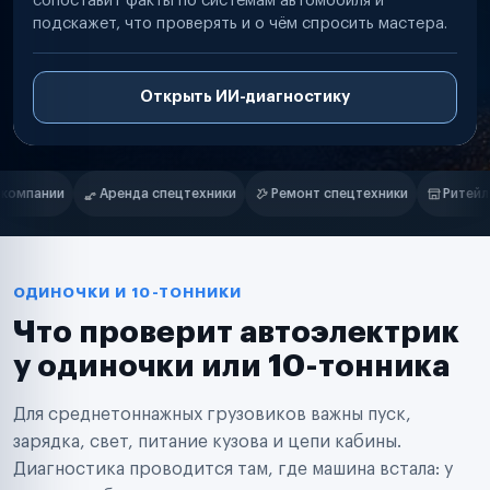
сопоставит факты по системам автомобиля и
подскажет, что проверять и о чём спросить мастера.
Открыть ИИ-диагностику
Нам доверяют
Частные автолюбители
ки
Ремонт спецтехники
Ритейл-сети
Управляющие компани
Маркетплейсы
Службы доставки
Логистические компании
Транспортные компании
Таксопарки
ОДИНОЧКИ И 10-ТОННИКИ
Автопарки
Что проверит автоэлектрик
Автодилеры
Сервисные центры
у одиночки или 10-тонника
Поставщики запчастей
Строительные компании
Для среднетоннажных грузовиков важны пуск,
Аренда спецтехники
Ремонт спецтехники
зарядка, свет, питание кузова и цепи кабины.
Ритейл-сети
Диагностика проводится там, где машина встала: у
Управляющие компании