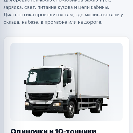
Для среднетоннажных грузовиков важны пуск,
Аренда спецтехники
Ремонт спецтехники
зарядка, свет, питание кузова и цепи кабины.
Ритейл-сети
Диагностика проводится там, где машина встала: у
Управляющие компании
склада, на базе, в промзоне или на дороге.
Страховые компании
B2B-дистрибьюторы
Одиночки и 10-тонники