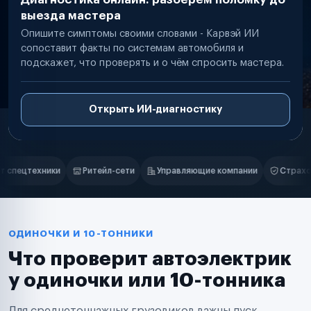
выезда мастера
Опишите симптомы своими словами - Карвэй ИИ
сопоставит факты по системам автомобиля и
подскажет, что проверять и о чём спросить мастера.
Открыть ИИ-диагностику
Нам доверяют
Частные автолюбители
Управляющие компании
Страховые компании
B2B-дистрибь
Маркетплейсы
Службы доставки
Логистические компании
Транспортные компании
Таксопарки
ОДИНОЧКИ И 10-ТОННИКИ
Автопарки
Что проверит автоэлектрик
Автодилеры
Сервисные центры
у одиночки или 10-тонника
Поставщики запчастей
Строительные компании