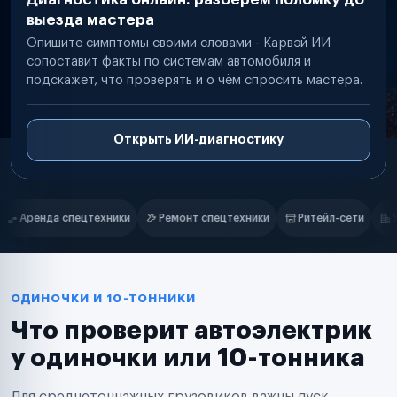
выезда мастера
Опишите симптомы своими словами - Карвэй ИИ
сопоставит факты по системам автомобиля и
подскажет, что проверять и о чём спросить мастера.
Открыть ИИ-диагностику
Нам доверяют
Частные автолюбители
т спецтехники
Ритейл-сети
Управляющие компании
Страх
Маркетплейсы
Службы доставки
Логистические компании
Транспортные компании
Таксопарки
ОДИНОЧКИ И 10-ТОННИКИ
Автопарки
Что проверит автоэлектрик
Автодилеры
Сервисные центры
у одиночки или 10-тонника
Поставщики запчастей
Строительные компании