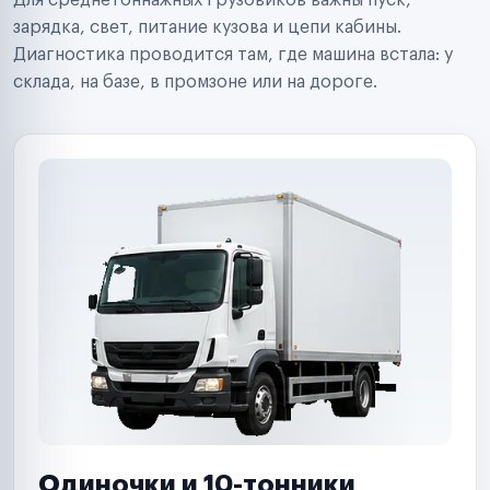
Для среднетоннажных грузовиков важны пуск,
Аренда спецтехники
Ремонт спецтехники
зарядка, свет, питание кузова и цепи кабины.
Ритейл-сети
Диагностика проводится там, где машина встала: у
Управляющие компании
склада, на базе, в промзоне или на дороге.
Страховые компании
B2B-дистрибьюторы
Одиночки и 10-тонники