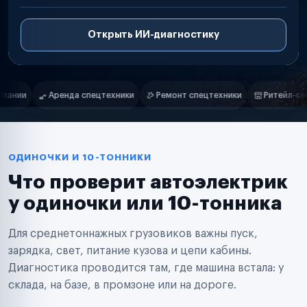
Открыть ИИ-диагностику
Нам доверяют
Частные автолюбители
Ремонт спецтехники
Ритейл-сети
Управляющие компании
Маркетплейсы
Службы доставки
Логистические компании
Транспортные компании
Таксопарки
ОДИНОЧКИ И 10-ТОННИКИ
Автопарки
Что проверит автоэлектрик
Автодилеры
Сервисные центры
у одиночки или 10-тонника
Поставщики запчастей
Строительные компании
Для среднетоннажных грузовиков важны пуск,
Аренда спецтехники
Ремонт спецтехники
зарядка, свет, питание кузова и цепи кабины.
Ритейл-сети
Диагностика проводится там, где машина встала: у
Управляющие компании
склада, на базе, в промзоне или на дороге.
Страховые компании
B2B-дистрибьюторы