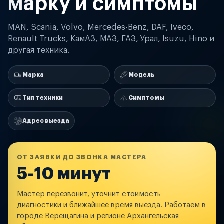
марку и симптомы
MAN, Scania, Volvo, Mercedes-Benz, DAF, Iveco,
Renault Trucks, КамАЗ, МАЗ, ГАЗ, Урал, Isuzu, Hino и
другая техника.
Марка
Модель
Тип техники
Симптомы
Адрес выезда
ОТ ЗАЯВКИ ДО ЗВОНКА МАСТЕРА
5-10 минут
Мастер перезвонит, уточнит стоимость
диагностики и ближайшее время выезда. Работаем в
городе Верещагина и регионе Архангельская