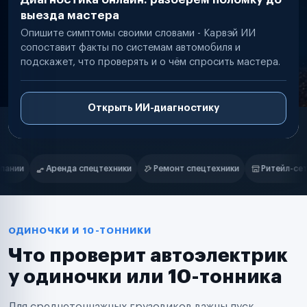
выезда мастера
Опишите симптомы своими словами - Карвэй ИИ
сопоставит факты по системам автомобиля и
подскажет, что проверять и о чём спросить мастера.
Открыть ИИ-диагностику
Нам доверяют
Частные автолюбители
Ремонт спецтехники
Ритейл-сети
Управляющие компании
Маркетплейсы
Службы доставки
Логистические компании
Транспортные компании
Таксопарки
ОДИНОЧКИ И 10-ТОННИКИ
Автопарки
Что проверит автоэлектрик
Автодилеры
Сервисные центры
у одиночки или 10-тонника
Поставщики запчастей
Строительные компании