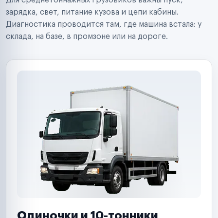
Для среднетоннажных грузовиков важны пуск,
Аренда спецтехники
Ремонт спецтехники
зарядка, свет, питание кузова и цепи кабины.
Ритейл-сети
Диагностика проводится там, где машина встала: у
Управляющие компании
склада, на базе, в промзоне или на дороге.
Страховые компании
B2B-дистрибьюторы
Одиночки и 10-тонники