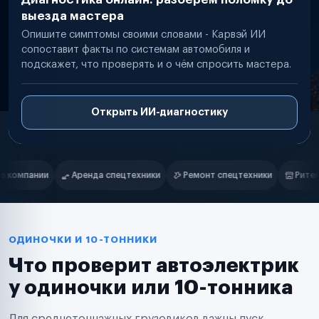
выезда мастера
Опишите симптомы своими словами - Карвэй ИИ
сопоставит факты по системам автомобиля и
подскажет, что проверять и о чём спросить мастера.
Открыть ИИ-диагностику
Нам доверяют
Частные автолюбители
ики
Ремонт спецтехники
Ритейл-сети
Управляющие компан
Маркетплейсы
Службы доставки
Логистические компании
Транспортные компании
Таксопарки
ОДИНОЧКИ И 10-ТОННИКИ
Автопарки
Что проверит автоэлектрик
Автодилеры
Сервисные центры
у одиночки или 10-тонника
Поставщики запчастей
Строительные компании