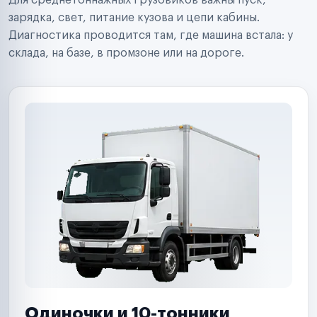
Для среднетоннажных грузовиков важны пуск,
Аренда спецтехники
Ремонт спецтехники
зарядка, свет, питание кузова и цепи кабины.
Ритейл-сети
Диагностика проводится там, где машина встала: у
Управляющие компании
склада, на базе, в промзоне или на дороге.
Страховые компании
B2B-дистрибьюторы
Одиночки и 10-тонники