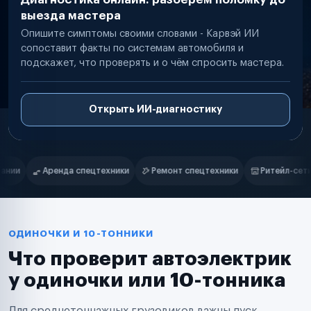
выезда мастера
Опишите симптомы своими словами - Карвэй ИИ
сопоставит факты по системам автомобиля и
подскажет, что проверять и о чём спросить мастера.
Открыть ИИ-диагностику
Нам доверяют
Частные автолюбители
Ремонт спецтехники
Ритейл-сети
Управляющие компании
Маркетплейсы
Службы доставки
Логистические компании
Транспортные компании
Таксопарки
ОДИНОЧКИ И 10-ТОННИКИ
Автопарки
Что проверит автоэлектрик
Автодилеры
Сервисные центры
у одиночки или 10-тонника
Поставщики запчастей
Строительные компании