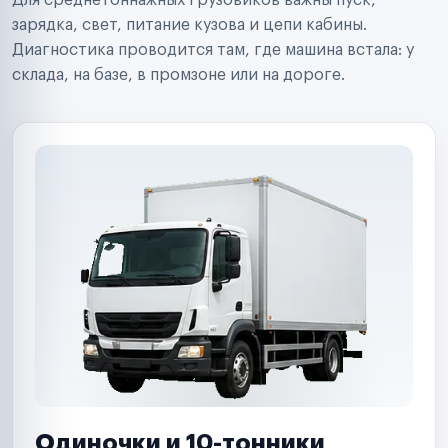
Для среднетоннажных грузовиков важны пуск,
Аренда спецтехники
Ремонт спецтехники
зарядка, свет, питание кузова и цепи кабины.
Ритейл-сети
Диагностика проводится там, где машина встала: у
Управляющие компании
склада, на базе, в промзоне или на дороге.
Страховые компании
B2B-дистрибьюторы
Одиночки и 10-тонники