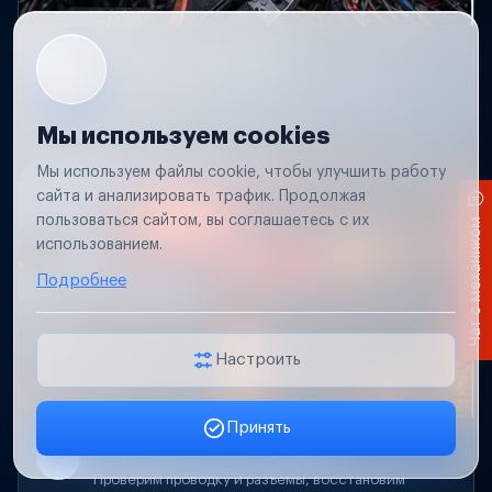
Короткое замыкание
Обнаружим место замыкания, восстановим
проводку и защиту цепей.
Мы используем cookies
Мы используем файлы cookie, чтобы улучшить работу
сайта и анализировать трафик. Продолжая
пользоваться сайтом, вы соглашаетесь с их
Чат с механиком
использованием.
Подробнее
Настроить
Принять
Заявка онлайн
Не работает свет прицепа
Проверим проводку и разъемы, восстановим