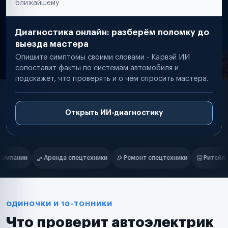
ближайшему
Диагностика онлайн: разберём поломку до
выезда мастера
Опишите симптомы своими словами - Карвэй ИИ
сопоставит факты по системам автомобиля и
подскажет, что проверять и о чём спросить мастера.
Открыть ИИ-диагностику
Нам доверяют
Частные автолюбители
ки
Ремонт спецтехники
Ритейл-сети
Управляющие компани
Маркетплейсы
Службы доставки
Логистические компании
Транспортные компании
Таксопарки
ОДИНОЧКИ И 10-ТОННИКИ
Автопарки
Что проверит автоэлектрик
Автодилеры