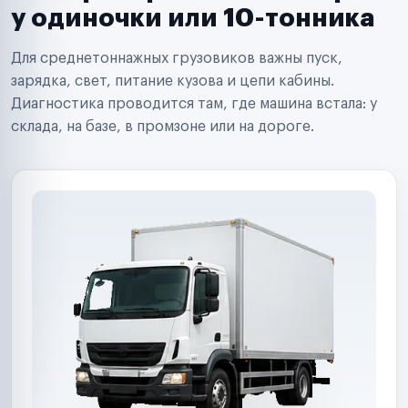
Сервисные центры
у одиночки или 10-тонника
Поставщики запчастей
Строительные компании
Для среднетоннажных грузовиков важны пуск,
Аренда спецтехники
Ремонт спецтехники
зарядка, свет, питание кузова и цепи кабины.
Ритейл-сети
Диагностика проводится там, где машина встала: у
Управляющие компании
склада, на базе, в промзоне или на дороге.
Страховые компании
B2B-дистрибьюторы