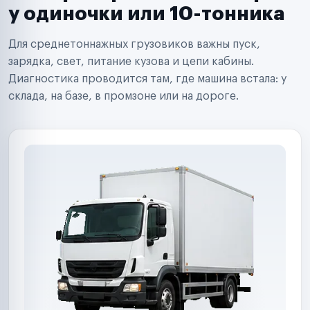
Сервисные центры
у одиночки или 10-тонника
Поставщики запчастей
Строительные компании
Для среднетоннажных грузовиков важны пуск,
Аренда спецтехники
Ремонт спецтехники
зарядка, свет, питание кузова и цепи кабины.
Ритейл-сети
Диагностика проводится там, где машина встала: у
Управляющие компании
склада, на базе, в промзоне или на дороге.
Страховые компании
B2B-дистрибьюторы