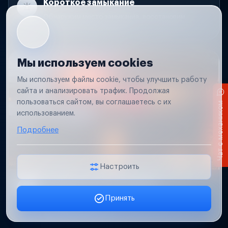
Короткое замыкание
Обнаружим место замыкания, восстановим
проводку и защиту цепей.
Мы используем cookies
Мы используем файлы cookie, чтобы улучшить работу
сайта и анализировать трафик. Продолжая
пользоваться сайтом, вы соглашаетесь с их
Чат с механиком
использованием.
Подробнее
Настроить
Не работает свет прицепа
Принять
Проверим проводку и разъемы, восстановим
Заявка онлайн
освещение прицепа.