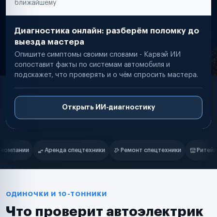
ближайшему
Диагностика онлайн: разберём поломку до
выезда мастера
Опишите симптомы своими словами - Карвэй ИИ
сопоставит факты по системам автомобиля и
подскажет, что проверять и о чём спросить мастера.
Открыть ИИ-диагностику
Нам доверяют
Частные автолюбители
ки
Ремонт спецтехники
Ритейл-сети
Управляющие компани
Маркетплейсы
Службы доставки
Логистические компании
Транспортные компании
Таксопарки
ОДИНОЧКИ И 10-ТОННИКИ
Автопарки
Что проверит автоэлектрик
Автодилеры