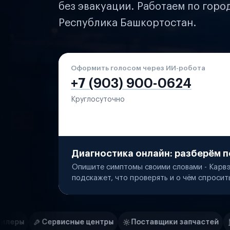
без эвакуации. Работаем по горо
Республика Башкортостан.
Оформить голосом через ИИ-робота
+7 (903) 900-0624
Круглосуточно
Диагностика онлайн: разберём п
Опишите симптомы своими словами - Карвэ
подскажет, что проверять и о чём спросит
Нам доверяют
Частные автолюбители
ые центры
Поставщики запчастей
Строительные ко
Маркетплейсы