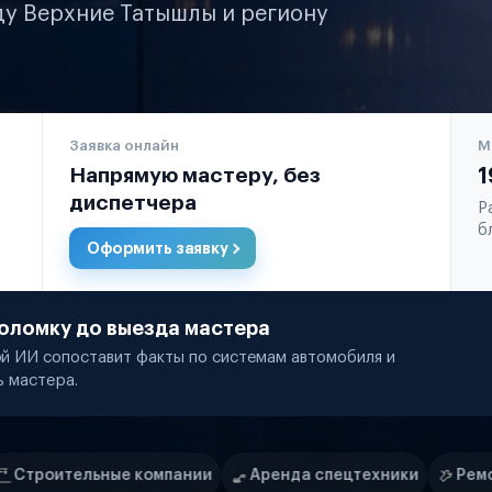
ду Верхние Татышлы и региону
Заявка онлайн
М
Напрямую мастеру, без
1
диспетчера
Р
б
Оформить заявку
оломку до выезда мастера
й ИИ сопоставит факты по системам автомобиля и
ь мастера.
мпании
Аренда спецтехники
Ремонт спецтехники