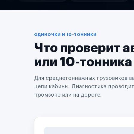
Службы доставки
Логистические компании
Транспортные компании
Таксопарки
Автопарки
Автодилеры
ОДИНОЧКИ И 10-ТОННИКИ
Сервисные центры
Что проверит а
Поставщики запчастей
Строительные компании
Аренда спецтехники
или 10-тонника
Ремонт спецтехники
Ритейл-сети
Управляющие компании
Для среднетоннажных грузовиков важ
Страховые компании
цепи кабины. Диагностика проводится
B2B-дистрибьюторы
промзоне или на дороге.