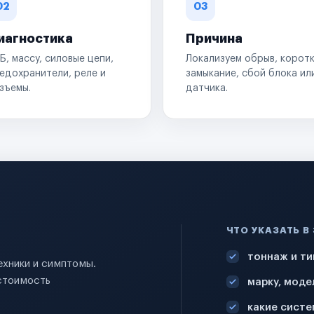
02
03
иагностика
Причина
Б, массу, силовые цепи,
Локализуем обрыв, корот
едохранители, реле и
замыкание, сбой блока ил
зъемы.
датчика.
ЧТО УКАЗАТЬ В
тоннаж и ти
ехники и симптомы.
стоимость
марку, моде
какие систе