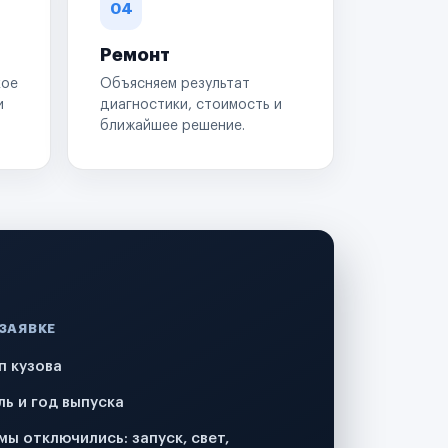
04
Ремонт
кое
Объясняем результат
и
диагностики, стоимость и
ближайшее решение.
 ЗАЯВКЕ
п кузова
ль и год выпуска
мы отключились: запуск, свет,