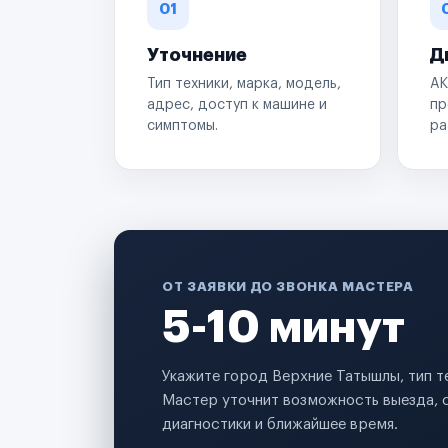
01
Уточнение
Д
Тип техники, марка, модель,
АК
адрес, доступ к машине и
пр
симптомы.
ра
ОТ ЗАЯВКИ ДО ЗВОНКА МАСТЕРА
5-10 минут
Укажите город Верхние Татышлы, тип т
Мастер уточнит возможность выезда, 
диагностики и ближайшее время.