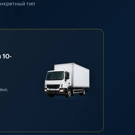
онкретный тип
 10-
вые,