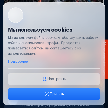
Короткое замыкание
Обнаружим место замыкания, восстановим
проводку и защиту цепей.
Мы используем cookies
Мы используем файлы cookie, чтобы улучшить работу
сайта и анализировать трафик. Продолжая
пользоваться сайтом, вы соглашаетесь с их
Чат с механиком
использованием.
Подробнее
Настроить
Принять
Заявка онлайн
Не работает свет прицепа
Проверим проводку и разъемы, восстановим